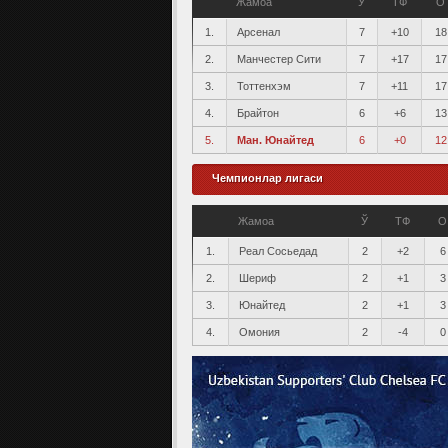
Жамоа
Ў
ТФ
О
1.
Арсенал
7
+10
18
2.
Манчестер Сити
7
+17
17
3.
Тоттенхэм
7
+11
17
4.
Брайтон
6
+6
13
5.
Ман. Юнайтед
6
+0
12
Чемпионлар лигаси
Жамоа
Ў
ТФ
О
1.
Реал Сосьедад
2
+2
6
2.
Шериф
2
+1
3
3.
Юнайтед
2
+1
3
4.
Омония
2
-4
0