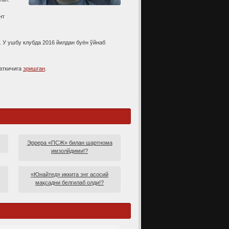
нт
. У ушбу клубда 2016 йилдан буён ўйнаб
аткичига
эришган
.
Эррера «ПСЖ» билан шартнома
имзолйдими!?
«Юнайтед» иккита энг асосий
мақсадни белгилаб олди!?