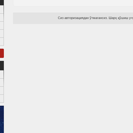
Сиз авторизациядан ўтмагансиз. Шарҳ қўшиш учу