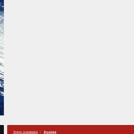
Ҳуқуқ эгаларига
Аълоқа