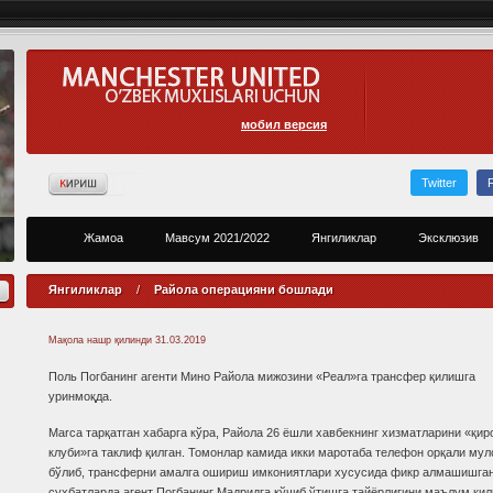
мобил версия
Twitter
Жамоа
Мавсум 2021/2022
Янгиликлар
Эксклюзив
Янгиликлар
/
Райола операцияни бошлади
Мақола нашр қилинди
31.03.2019
Поль Погбанинг агенти Мино Райола мижозини «Реал»га трансфер қилишга
уринмоқда.
Marca тарқатган хабарга кўра, Райола 26 ёшли хавбекнинг хизматларини «қир
клуби»га таклиф қилган. Томонлар камида икки маротаба телефон орқали мул
бўлиб, трансферни амалга ошириш имкониятлари хусусида фикр алмашишган
суҳбатларда агент Погбанинг Мадридга кўчиб ўтишга тайёрлигини маълум қил