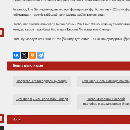
Аввалроқ The Sun «қаймоқранглилар» франциялик футболчи учун 125 млн фу
қийматидаги таклиф тайёрлаётгани ҳақида
хабар
тарқатганди.
Погбанинг «қизил иблислар» билан битими 2021 йил 30 июнгача мўлжалланган
келади, жамоа таркибида бир марта Европа Лигасида ғолиб чиқди.
Поль бу мавсум «МЮ»нинг 37та ўйинида қатнашиб, 14+10 маҳсулдорлик кўрс
Бошқа янгиликлар
Фабрегас: Бу тасодифан бўлганди
Сульшер: Поль «МЮ»да бахтли
Сульшер 8,7 млн евро маош олади
Погба «Реал»нинг асосий
трансфер мақсадларидан бири
Изоҳ