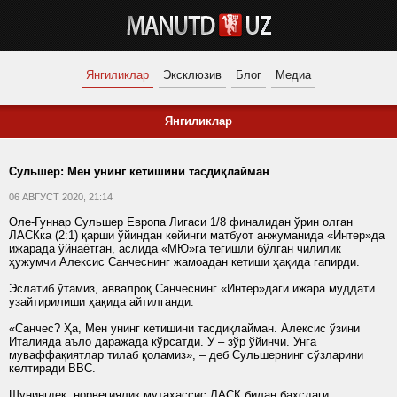
Янгиликлар
Эксклюзив
Блог
Медиа
Янгиликлар
Сульшер: Мен унинг кетишини тасдиқлайман
06 АВГУСТ 2020, 21:14
Оле-Гуннар Сульшер Европа Лигаси 1/8 финалидан ўрин олган
ЛАСКка (2:1) қарши ўйиндан кейинги матбуот анжуманида «Интер»да
ижарада ўйнаётган, аслида «МЮ»га тегишли бўлган чилилик
ҳужумчи Алексис Санчеснинг жамоадан кетиши ҳақида гапирди.
Эслатиб ўтамиз, аввалроқ Санчеснинг «Интер»даги ижара муддати
узайтирилиши ҳақида айтилганди.
«Санчес? Ҳа, Мен унинг кетишини тасдиқлайман. Алексис ўзини
Италияда аъло даражада кўрсатди. У – зўр ўйинчи. Унга
муваффақиятлар тилаб қоламиз», – деб Сульшернинг сўзларини
келтиради BBC.
Шунингдек, норвегиялик мутахассис ЛАСК билан баҳсдаги