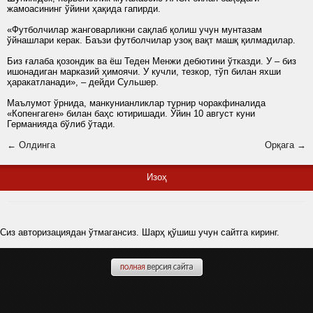
жамоасининг ўйини ҳақида гапирди.
«Футболчилар жанговарликни сақлаб қолиш учун мунтазам
ўйнашлари керак. Баъзи футболчилар узоқ вақт машқ қилмадилар.
Биз ғалаба қозондик ва ёш Теден Менжи дебютини ўтказди. У – биз
ишонадиган марказий ҳимоячи. У кучли, тезкор, тўп билан яхши
ҳаракатланади», – дейди Сульшер.
Маълумот ўрнида, манкунианликлар турнир чоракфиналида
«Копенгаген» билан баҳс ютиришади. Ўйин 10 август куни
Германияда бўлиб ўтади.
← Олдинга
Орқага →
Изоҳ
Сиз авторизациядан ўтмагансиз. Шарҳ қўшиш учун сайтга киринг.