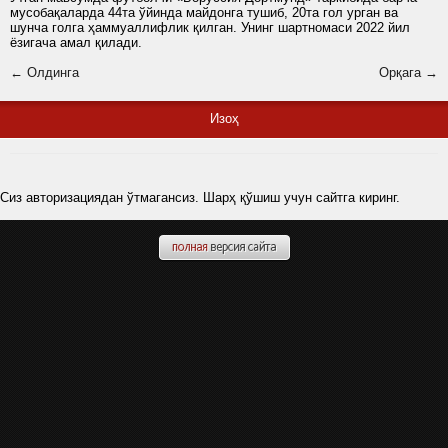
мусобақаларда 44та ўйинда майдонга тушиб, 20та гол урган ва
шунча голга ҳаммуаллифлик қилган. Унинг шартномаси 2022 йил
ёзигача амал қилади.
← Олдинга
Орқага →
Изоҳ
Сиз авторизациядан ўтмагансиз. Шарҳ қўшиш учун сайтга киринг.