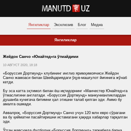
Янгиликлар
Эксклюзив
Блог
Медиа
Янгиликлар
Жейдон Санчо «Юнайтед»га ўтмайдими
10 АВГУСТ 2020, 18:18
«Боруссия Дортмунд» клубининг инглиз яримҳимоячиси Жейдон
Санчо жамоаси билан Швейцариядаги ўқув-машғулот йиғинига жўнаб
кетди.
Бу эса катта эҳтимол билан ёш иқтидорнинг «Манчестер Юнайтед»га
ўтмаслигини англатади. «Боруссия Дортмунд» манкунианликлардан
душанба кунигача битимни ҳал этишни талаб қилган эди. Аммо бу
амалга ошмади.
Аввалроқ, «Боруссия Дортмунд» Санчо учун 120 млн евро сўрагани
ва бу қийматни пасайтиришни истамагани ҳақида хабарлар тарқалган
эди.
Ўтган мавсумда футболчи «Боруссия Дортмунд» таркибида барча