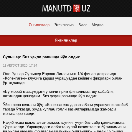
Янгиликлар
Эксклюзив
Блог
Медиа
Янгиликлар
Сульшер: Биз ҳақли равишда йўл олдик
11 АВГУСТ 2020, 17:24
Оле-Гуннар Сульшер Европа Лигасининг 1/4 финал доирасида
«Копенгаген» клубига қарши учрашувдан кейинги фикрлари билан
ўртоқлашди.
«Бу жорий мавсумдаги учинчи ярим финалимиз, шу сабабли,
натижадан қониқдим. Биз ҳақли равишда йўл олдик.
Ўйин осон кечгани йўқ. «Копенгаген» дарвозабони учрашувни ажойиб
тарзда ўтказди, жуда кўплаб голли вазиятларимизда жамоаси
жонига оро кирди.
Рақиб яхши шаклланган жамоа, шунинг учун биз сабр қилишимизга
тўғри келди. Учрашувдаги албатта қулай вазиятга эга бўлишимизни
ва ундан унумли фойдаланишимизни билгандик», - деди Сульшер.