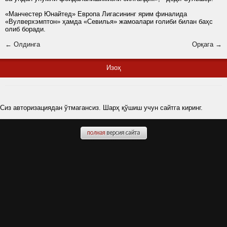
«Манчестер Юнайтед» Европа Лигасининг ярим финалида
«Вулверхэмптон» ҳамда «Севилья» жамоалари ғолиби билан баҳс
олиб боради.
← Олдинга
Орқага →
Изоҳ
Сиз авторизациядан ўтмагансиз. Шарҳ қўшиш учун сайтга киринг.