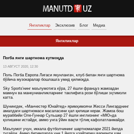
Янгиликлар
Эксклюзив
Блог
Медиа
Янгиликлар
Погба янги шартнома кутмоқда
13 АВГУСТ 2020, 12:30
Поль Погба Европа Лигаси якунлангач, клуб билан янги шартнома
бўйича музокаралар бошлашга умид қилмоқда.
Sky Sports'нинг маълумотига кўра, 27 ёшли француз жамоадан
мамнун ва манкунианликларнинг таклифига рози бўлиши эҳтимоли
катта.
Шунингдек, «Манчестер Юнайтед» яримҳимоячи Жесси Лингарднинг
амалдаги шартномаси масаласини ҳал қилиши керак. Жамоа бош
мураббийи Оле-Гуннар Сульшер 27 ёшли инглизнинг «МЮ»да
қолишини истайди, аммо унга ўйин вақти тўлиқ кафолатланмайди.
Маълумот учун, иккала футболчининг шартномалари 2021 йилда
тугайди. Аммо битимларда уни 1 йилга узайтириш варианти ҳам