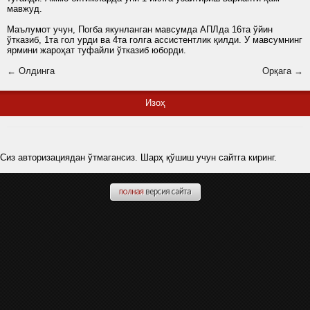
мавжуд.
Маълумот учун, Погба якунланган мавсумда АПЛда 16та ўйин
ўтказиб, 1та гол урди ва 4та голга ассистентлик қилди. У мавсумнинг
ярмини жароҳат туфайли ўтказиб юборди.
← Олдинга
Орқага →
Изоҳ
Сиз авторизациядан ўтмагансиз. Шарҳ қўшиш учун сайтга киринг.