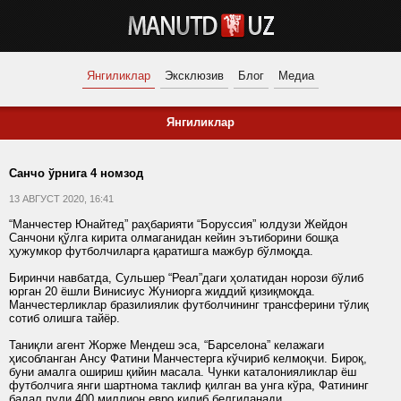
Янгиликлар
Эксклюзив
Блог
Медиа
Янгиликлар
Санчо ўрнига 4 номзод
13 АВГУСТ 2020, 16:41
“Манчестер Юнайтед” раҳбарияти “Боруссия” юлдузи Жейдон
Санчони қўлга кирита олмаганидан кейин эътиборини бошқа
ҳужумкор футболчиларга қаратишга мажбур бўлмоқда.
Биринчи навбатда, Сульшер “Реал”даги ҳолатидан норози бўлиб
юрган 20 ёшли Винисиус Жуниорга жиддий қизиқмоқда.
Манчестерликлар бразилиялик футболчининг трансферини тўлиқ
сотиб олишга тайёр.
Таниқли агент Жорже Мендеш эса, “Барселона” келажаги
ҳисобланган Ансу Фатини Манчестерга кўчириб келмоқчи. Бироқ,
буни амалга ошириш қийин масала. Чунки каталонияликлар ёш
футболчига янги шартнома таклиф қилган ва унга кўра, Фатининг
бадал пули 400 миллион евро қилиб белгиланади.