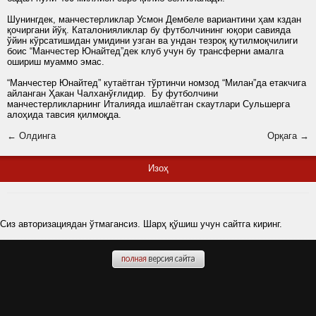
Шунингдек, манчестерликлар Усмон Дембеле вариантини ҳам кздан
қочиргани йўқ. Каталонияликлар бу футболчининг юқори савияда
ўйин кўрсатишидан умидини узган ва ундан тезроқ қутилмоқчилиги
боис “Манчестер Юнайтед”дек клуб учун бу трансферни амалга
ошириш муаммо эмас.
“Манчестер Юнайтед” кутаётган тўртинчи номзод “Милан”да етакчига
айланган Ҳакан Чалханўғлидир. Бу футболчини
манчестерликларнинг Италияда ишлаётган скаутлари Сульшерга
алоҳида тавсия қилмоқда.
← Олдинга
Орқага →
Изоҳ
Сиз авторизациядан ўтмагансиз. Шарҳ қўшиш учун сайтга киринг.