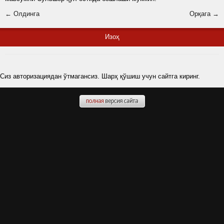
← Олдинга
Орқага →
Изоҳ
Сиз авторизациядан ўтмагансиз. Шарҳ қўшиш учун сайтга киринг.