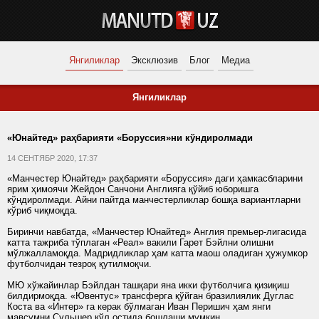
Янгиликлар
Эксклюзив
Блог
Медиа
Янгиликлар
«Юнайтед» раҳбарияти «Боруссия»ни кўндиролмади
14 СЕНТЯБР 2020, 17:37
«Манчестер Юнайтед» раҳбарияти «Боруссия» даги ҳамкасбларини
ярим ҳимоячи Жейдон Санчони Англияга қўйиб юборишга
кўндиролмади. Айни пайтда манчестерликлар бошқа вариантларни
кўриб чиқмоқда.
Биринчи навбатда, «Манчестер Юнайтед» Англия премьер-лигасида
катта тажриба тўплаган «Реал» вакили Гарет Бэйлни олишни
мўлжалламоқда. Мадридликлар ҳам катта маош оладиган ҳужумкор
футболчидан тезроқ қутилмоқчи.
МЮ хўжайинлар Бэйлдан ташқари яна икки футболчига қизиқиш
билдирмоқда. «Ювентус» трансферга қўйган бразилиялик Дуглас
Коста ва «Интер» га керак бўлмаган Иван Перишич ҳам янги
мавсумни Сульшер қўл остида бошлаши мумкин.