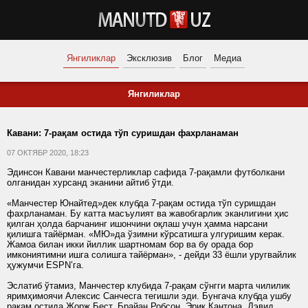
Янгиликлар
Эксклюзив
Блог
Медиа
Янгиликлар
Кавани: 7-рақам остида тўп суришдан фахрланаман
07 ОКТЯБР 2020, 18:23
Эдинсон Кавани манчестерликлар сафида 7-рақамли футболкани
олганидан хурсанд эканини айтиб ўтди.
«Манчестер Юнайтед»дек клубда 7-рақам остида тўп суришдан
фахрланаман. Бу катта масъулият ва жавобгарлик эканлигини ҳис
қилган ҳолда барчанинг ишончини оқлаш учун ҳамма нарсани
қилишга тайёрман. «МЮ»да ўзимни кўрсатишга улгуришим керак.
Жамоа билан икки йиллик шартномам бор ва бу орада бор
имкониятимни ишга солишга тайёрман», - дейди 33 ёшли уругвайлик
ҳужумчи ESPN’га.
Эслатиб ўтамиз, Манчестер клубида 7-рақам сўнгги марта чилилик
яримҳимоячи Алексис Санчесга тегишли эди. Бунгача клубда ушбу
рақам остида Жорж Бест, Брайан Робсон, Эрик Кантона, Дэвид