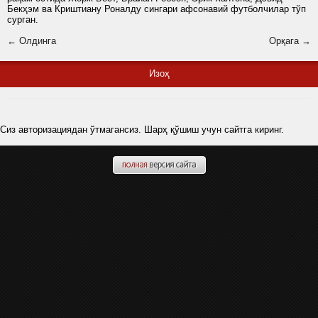
Бекҳэм ва Криштиану Роналду сингари афсонавий футболчилар тўп
сурган.
← Олдинга
Орқага →
Изоҳ
Сиз авторизациядан ўтмагансиз. Шарҳ қўшиш учун сайтга киринг.