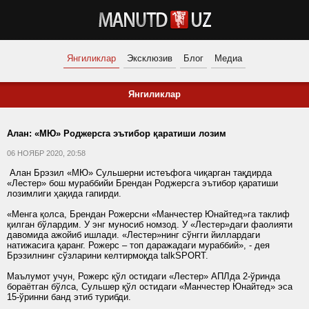
Янгиликлар
Эксклюзив
Блог
Медиа
Янгиликлар
Алан: «МЮ» Роджерсга эътибор қаратиши лозим
06 НОЯБР 2020, 20:58
Алан Брэзил «МЮ» Сульшерни истеъфога чиқарган тақдирда
«Лестер» бош мураббийи Брендан Роджерсга эътибор қаратиши
лозимлиги ҳақида гапирди.
«Менга қолса, Брендан Рожерсни «Манчестер Юнайтед»га таклиф
қилган бўлардим. У энг муносиб номзод. У «Лестер»даги фаолияти
давомида ажойиб ишлади. «Лестер»нинг сўнгги йиллардаги
натижасига қаранг. Рожерс – топ даражадаги мураббий», - дея
Брэзилнинг сўзларини келтирмоқда talkSPORT.
Маълумот учун, Рожерс қўл остидаги «Лестер» АПЛда 2-ўринда
бораётган бўлса, Сульшер қўл остидаги «Манчестер Юнайтед» эса
15-ўринни банд этиб турибди.