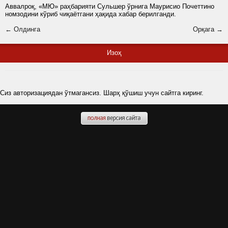
Аввалроқ, «МЮ» раҳбарияти Сульшер ўрнига Маурисио Почеттино
номзодини кўриб чиқаётгани ҳақида хабар берилганди.
← Олдинга
Орқага →
Изоҳ
Сиз авторизациядан ўтмагансиз. Шарҳ қўшиш учун сайтга киринг.