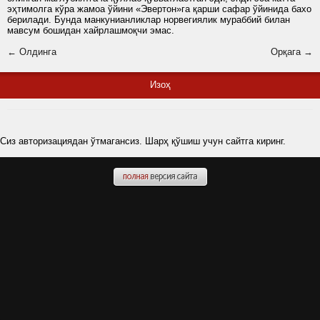
эҳтимолга кўра жамоа ўйини «Эвертон»га қарши сафар ўйинида бахо
берилади. Бунда манкунианликлар норвегиялик мураббий билан
мавсум бошидан хайрлашмоқчи эмас.
← Олдинга
Орқага →
Изоҳ
Сиз авторизациядан ўтмагансиз. Шарҳ қўшиш учун сайтга киринг.