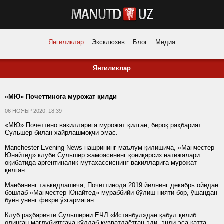
Янгиликлар
Эксклюзив
Блог
Медиа
Янгиликлар
«МЮ» Почеттинога мурожат қилди
06 НОЯБР 2020, 18:39
«МЮ» Почеттино вакилларига мурожат қилган, бироқ раҳбарият
Сульшер билан хайрлашмоқчи эмас.
Manchester Evening News нашрининг маълум қилишича, «Манчестер
Юнайтед» клуби Сульшер жамоасининг қониқарсиз натижалари
оқибатида аргентиналик мутахассиснинг вакилларига мурожат
қилган.
Манбанинг таъкидлашича, Почеттинода 2019 йилнинг декабрь ойидан
бошлаб «Манчестер Юнайтед» мураббийи бўлиш нияти бор, ўшандан
буён унинг фикри ўзгармаган.
Клуб раҳбарияти Сульшерни ЕЧЛ «Истанбул»дан қабул қилиб
олинган мағлубиятгача қўллаб қувватлаётган эди, энди эса катта