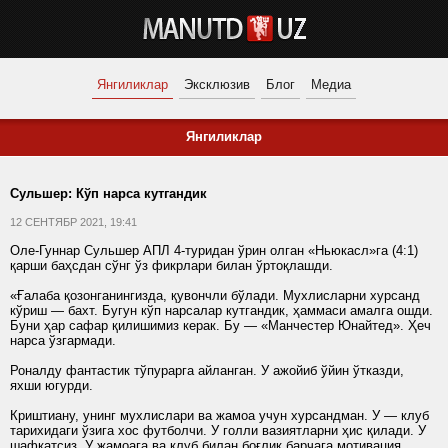
Янгиликлар
Эксклюзив
Блог
Медиа
Янгиликлар
Сульшер: Кўп нарса кутгандик
12 СЕНТЯБР 2021, 19:41
Оле-Гуннар Сульшер АПЛ 4-туридан ўрин олган «Ньюкасл»га (4:1)
қарши баҳсдан сўнг ўз фикрлари билан ўртоқлашди.
«Ғалаба қозонганингизда, қувончли бўлади. Мухлисларни хурсанд
кўриш — бахт. Бугун кўп нарсалар кутгандик, ҳаммаси амалга ошди.
Буни ҳар сафар қилишимиз керак. Бу — «Манчестер Юнайтед». Ҳеч
нарса ўзгармади.
Роналду фантастик тўпурарга айланган. У ажойиб ўйин ўтказди,
яхши югурди.
Криштиану, унинг мухлислари ва жамоа учун хурсандман. У — клуб
тарихидаги ўзига хос футболчи. У голли вазиятларни ҳис қилади. У
шафқатсиз. У жамоага ва клуб билан боғлиқ барчага мотивация