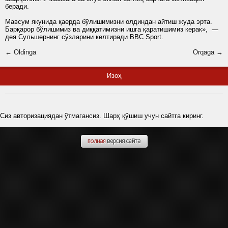
беради.
Мавсум якунида қаерда бўлишимизни олдиндан айтиш жуда эрта.
Барқарор бўлишимиз ва диққатимизни ишга қаратишимиз керак», —
дея Сульшернинг сўзларини келтиради ВВС Sport.
← Oldinga
Orqaga →
Изоҳ
Сиз авторизациядан ўтмагансиз. Шарҳ қўшиш учун сайтга киринг.