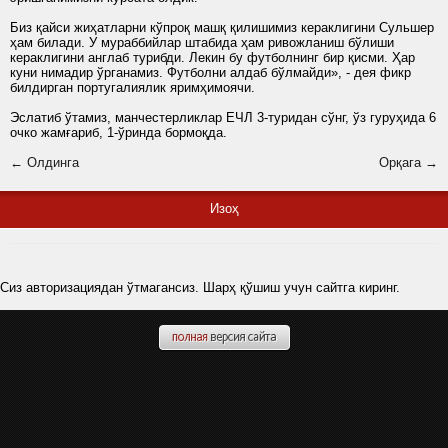
Биз қайси жиҳатларни кўпроқ машқ қилишимиз кераклигини Сульшер
ҳам билади. У мураббийлар штабида ҳам ривожланиш бўлиши
кераклигини англаб турибди. Лекин бу футболнинг бир қисми. Ҳар
куни нимадир ўрганамиз. Футболни алдаб бўлмайди», - дея фикр
билдирган португалиялик яримҳимоячи.
Эслатиб ўтамиз, манчестерликлар ЕЧЛ 3-туридан сўнг, ўз гуруҳида 6
очко жамғариб, 1-ўринда бормоқда.
← Олдинга
Орқага →
Изоҳ
Сиз авторизациядан ўтмагансиз. Шарҳ қўшиш учун сайтга киринг.