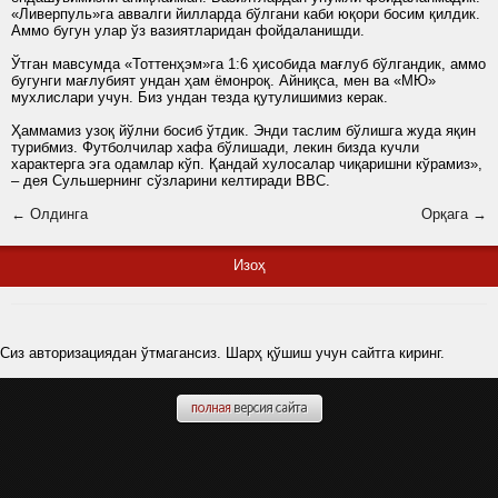
«Ливерпуль»га аввалги йилларда бўлгани каби юқори босим қилдик.
Аммо бугун улар ўз вазиятларидан фойдаланишди.
Ўтган мавсумда «Тоттенҳэм»га 1:6 ҳисобида мағлуб бўлгандик, аммо
бугунги мағлубият ундан ҳам ёмонроқ. Айниқса, мен ва «МЮ»
мухлислари учун. Биз ундан тезда қутулишимиз керак.
Ҳаммамиз узоқ йўлни босиб ўтдик. Энди таслим бўлишга жуда яқин
турибмиз. Футболчилар хафа бўлишади, лекин бизда кучли
характерга эга одамлар кўп. Қандай хулосалар чиқаришни кўрамиз»,
– дея Сульшернинг сўзларини келтиради ВВС.
← Олдинга
Орқага →
Изоҳ
Сиз авторизациядан ўтмагансиз. Шарҳ қўшиш учун сайтга киринг.