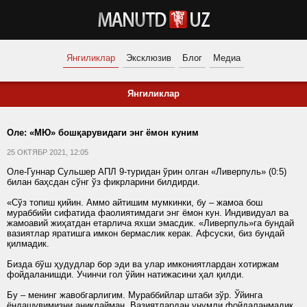
Янгиликлар
Эксклюзив
Блог
Медиа
Янгиликлар
Оле: «МЮ» бошқарувидаги энг ёмон куним
25 ОКТЯБР 2021, 12:05
Оле-Гуннар Сульшер АПЛ 9-туридан ўрин олган «Ливерпуль» (0:5)
билан баҳсдан сўнг ўз фикрларини билдирди.
«Сўз топиш қийин. Аммо айтишим мумкинки, бу – жамоа бош
мураббийи сифатида фаолиятимдаги энг ёмон кун. Индивидуал ва
жамоавий жиҳатдан етарлича яхши эмасдик. «Ливерпуль»га бундай
вазиятлар яратишга имкон бермаслик керак. Афсуски, биз бундай
қилмадик.
Бизда бўш ҳудудлар бор эди ва улар имкониятлардан хотиржам
фойдаланишди. Учинчи гол ўйин натижасини ҳал қилди.
Бу – менинг жавобгарлигим. Мураббийлар штаби зўр. Ўйинга
ёндашувимизни аниқлайман. Вазиятлардан унумли фойдаланмадик.