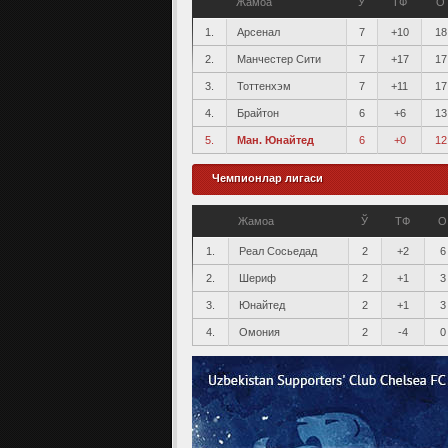
Жамоа
Ў
ТФ
О
1.
Арсенал
7
+10
18
2.
Манчестер Сити
7
+17
17
3.
Тоттенхэм
7
+11
17
4.
Брайтон
6
+6
13
5.
Ман. Юнайтед
6
+0
12
Чемпионлар лигаси
Жамоа
Ў
ТФ
О
1.
Реал Сосьедад
2
+2
6
2.
Шериф
2
+1
3
3.
Юнайтед
2
+1
3
4.
Омония
2
-4
0