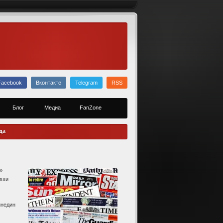
Facebook
Вконтакте
Telegram
RSS
Блог
Медиа
FanZone
да
»
иши
инедин