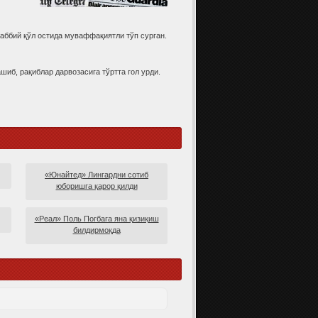
аббий қўл остида муваффақиятли тўп сурган.
иб, рақиблар дарвозасига тўртта гол урди.
«Юнайтед» Лингардни сотиб
юборишга қарор қилди
«Реал» Поль Погбага яна қизиқиш
билдирмоқда