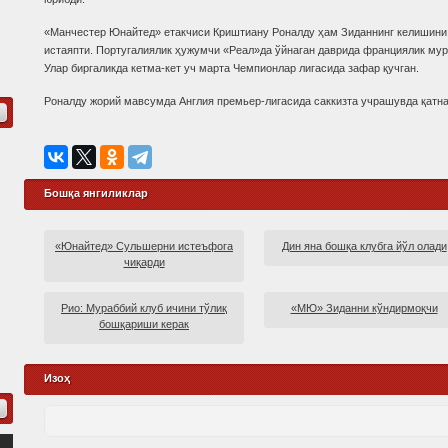
«Манчестер Юнайтед» етакчиси Криштиану Роналду ҳам Зиданнинг келишини
истаяпти. Португалиялик ҳужумчи «Реал»да ўйнаган даврида франциялик мур
Улар биргаликда кетма-кет уч марта Чемпионлар лигасида зафар қучган.
Роналду жорий мавсумда Англия премьер-лигасида саккизта учрашувда қатнаш
Бошқа янгиликлар
«Юнайтед» Сульшерни истеъфога
Дин яна бошқа клубга йўл олади
чиқарди
Рио: Мураббий клуб ичини тўлиқ
«МЮ» Зиданни кўндирмоқчи
бошқариши керак
Изоҳ