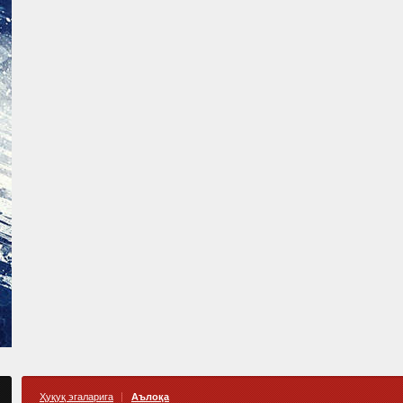
Ҳуқуқ эгаларига
Аълоқа