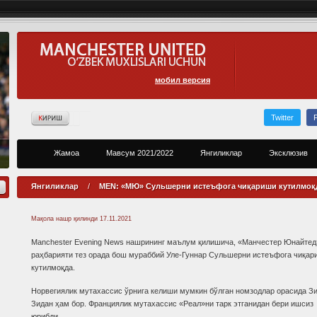
мобил версия
Twitter
Жамоа
Мавсум 2021/2022
Янгиликлар
Эксклюзив
Янгиликлар
/
MEN: «МЮ» Сульшерни истеъфога чиқариши кутилмоқ
Мақола нашр қилинди
17.11.2021
Manchester Evening News нашрининг маълум қилишича, «Манчестер Юнайтед
раҳбарияти тез орада бош мураббий Уле-Гуннар Сульшерни истеъфога чиқар
кутилмоқда.
Норвегиялик мутахассис ўрнига келиши мумкин бўлган номзодлар орасида З
Зидан ҳам бор. Франциялик мутахассис «Реал»ни тарк этганидан бери ишсиз
юрибди.