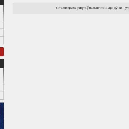
Сиз авторизациядан ўтмагансиз. Шарҳ қўшиш учу