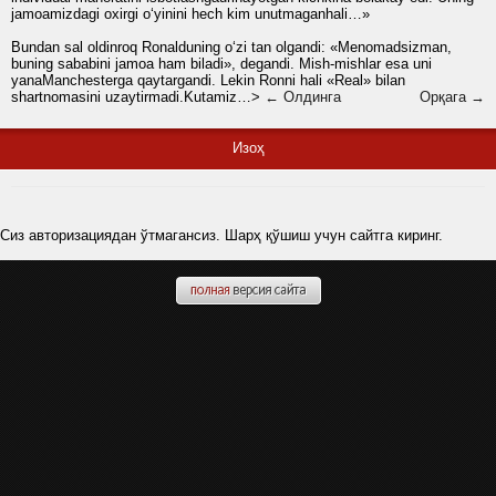
jamoamizdagi oxirgi o‘yinini hech kim unutmaganhali…»
Bundan sal oldinroq Ronalduning o‘zi tan olgandi: «Menomadsizman,
buning sababini jamoa ham biladi», degandi. Mish-mishlar esa uni
yanaManchesterga qaytargandi. Lekin Ronni hali «Real» bilan
shartnomasini uzaytirmadi.Kutamiz…>
← Олдинга
Орқага →
Изоҳ
Сиз авторизациядан ўтмагансиз. Шарҳ қўшиш учун сайтга киринг.