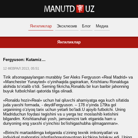
Янгиликлар
Эксклюзив
Блог
Медиа
Янгиликлар
Fergyuson: Kutamiz…
12 ФЕВРАЛ 2013, 05:51
Tirik afsonagaaylangan murabbiy Ser Aleks Fergyuson «Real Madrid» va
«Manchester Yunayted» o‘yinihaqida gapirarkan, Krishtianu Ronalduga
alohida to‘xtalib o‘tdi. Serning fikricha,Ronaldu bir kun baribir jahonning
buyuk futbolchilari qatorida tilga olinadi.
«Ronaldu hozir«Real» uchun hal qiluvchi ahamiyatga ega kuch sifatida
juda yaxshi formada, - deydiFergyuson. – 178 o‘yinda 179ta gol
urganining o‘ziyoq tarix uchun yetarli bo‘ladi.U ajoyib futbolchi. Uning
Madriduchun foydasi tegishini va u yerga tez moslashib ketishini
bilgandim. Krishtianuhali yosh, jamoamizni tark etganida ham u
dunyoning eng yaxshi o‘yinchisi bo‘lishigashubha qilmaganman».
«Birinchi martaoldimga kelganida o‘zining texnik imkoniyatlari va
individual mahoratini isbotlashgaurinayotgan kichkina bolakay edi. Uning