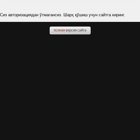
Сиз авторизациядан ўтмагансиз. Шарҳ қўшиш учун сайтга киринг.