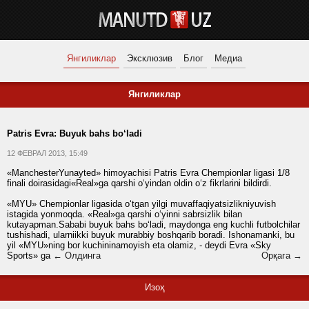
Янгиликлар
Эксклюзив
Блог
Медиа
Янгиликлар
Patris Evra: Buyuk bahs bo‘ladi
12 ФЕВРАЛ 2013, 15:49
«ManchesterYunayted» himoyachisi Patris Evra Chempionlar ligasi 1/8
finali doirasidagi«Real»ga qarshi o‘yindan oldin o‘z fikrlarini bildirdi.
«MYU» Chempionlar ligasida o‘tgan yilgi muvaffaqiyatsizlikniyuvish
istagida yonmoqda. «Real»ga qarshi o‘yinni sabrsizlik bilan
kutayapman.Sababi buyuk bahs bo‘ladi, maydonga eng kuchli futbolchilar
tushishadi, ularniikki buyuk murabbiy boshqarib boradi. Ishonamanki, bu
yil «MYU»ning bor kuchininamoyish eta olamiz, - deydi Evra «Sky
Sports» ga
← Олдинга
Орқага →
Изоҳ