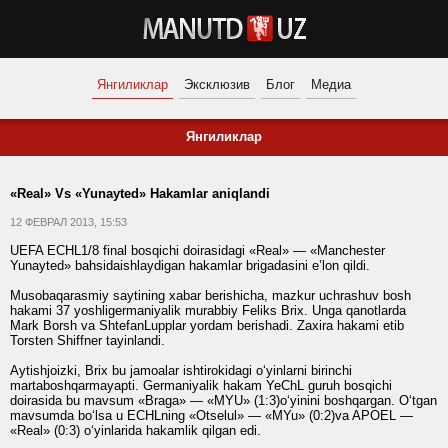
Янгиликлар
Эксклюзив
Блог
Медиа
Янгиликлар
«Real» Vs «Yunayted» Hakamlar aniqlandi
12 ФЕВРАЛ 2013, 15:53
UEFA ECHL1/8 final bosqichi doirasidagi «Real» — «Manchester
Yunayted» bahsidaishlaydigan hakamlar brigadasini e’lon qildi.
Musobaqarasmiy saytining xabar berishicha, mazkur uchrashuv bosh
hakami 37 yoshligermaniyalik murabbiy Feliks Brix. Unga qanotlarda
Mark Borsh va ShtefanLupplar yordam berishadi. Zaxira hakami etib
Torsten Shiffner tayinlandi.
Aytishjoizki, Brix bu jamoalar ishtirokidagi o‘yinlarni birinchi
martaboshqarmayapti. Germaniyalik hakam YeChL guruh bosqichi
doirasida bu mavsum «Braga» — «MYU» (1:3)o‘yinini boshqargan. O‘tgan
mavsumda bo‘lsa u ECHLning «Otselul» — «MYu» (0:2)va APOEL —
«Real» (0:3) o‘yinlarida hakamlik qilgan edi.