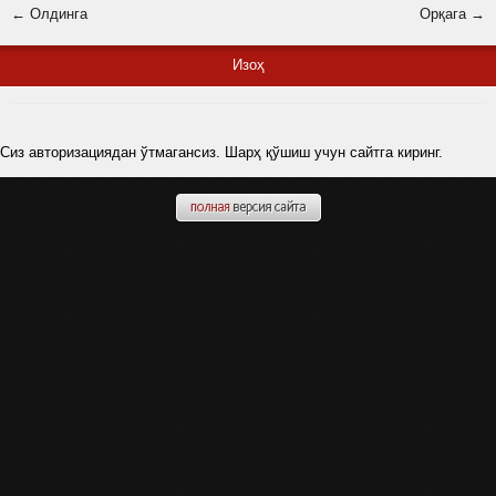
← Олдинга
Орқага →
Изоҳ
Сиз авторизациядан ўтмагансиз. Шарҳ қўшиш учун сайтга киринг.