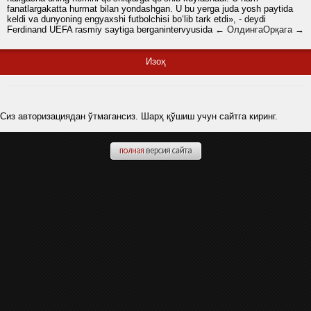
fanatlargakatta hurmat bilan yondashgan. U bu yerga juda yosh paytida
keldi va dunyoning engyaxshi futbolchisi bo‘lib tark etdi», - deydi
Ferdinand UEFA rasmiy saytiga berganintervyusida
← Олдинга
Орқага →
Изоҳ
Сиз авторизациядан ўтмагансиз. Шарҳ қўшиш учун сайтга киринг.