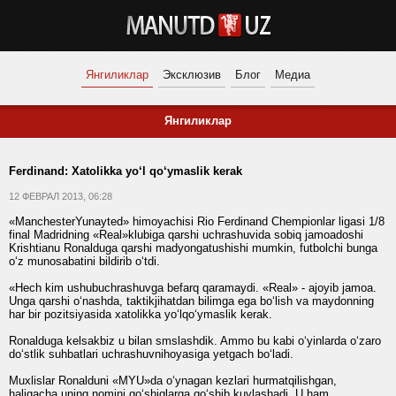
Янгиликлар
Эксклюзив
Блог
Медиа
Янгиликлар
Ferdinand: Xatolikka yo‘l qo‘ymaslik kerak
12 ФЕВРАЛ 2013, 06:28
«ManchesterYunayted» himoyachisi Rio Ferdinand Chempionlar ligasi 1/8
final Madridning «Real»klubiga qarshi uchrashuvida sobiq jamoadoshi
Krishtianu Ronalduga qarshi madyongatushishi mumkin, futbolchi bunga
o‘z munosabatini bildirib o‘tdi.
«Hech kim ushubuchrashuvga befarq qaramaydi. «Real» - ajoyib jamoa.
Unga qarshi o‘nashda, taktikjihatdan bilimga ega bo‘lish va maydonning
har bir pozitsiyasida xatolikka yo‘lqo‘ymaslik kerak.
Ronalduga kelsakbiz u bilan smslashdik. Ammo bu kabi o‘yinlarda o‘zaro
do‘stlik suhbatlari uchrashuvnihoyasiga yetgach bo‘ladi.
Muxlislar Ronalduni «MYU»da o‘ynagan kezlari hurmatqilishgan,
haligacha uning nomini qo‘shiqlarga qo‘shib kuylashadi. U ham