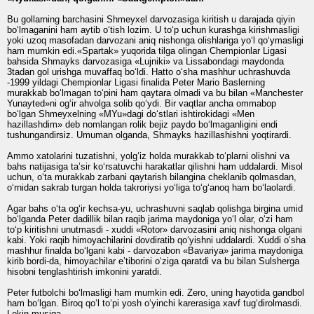
Bu gollarning barchasini Shmeyxel darvozasiga kiritish u darajada qiyin
bo‘lmaganini ham aytib o‘tish lozim. U to‘p uchun kurashga kirishmasligi
yoki uzoq masofadan darvozani aniq nishonga olishlariga yo‘l qo‘ymasligi
ham mumkin edi.«Spartak» yuqorida tilga olingan Chempionlar Ligasi
bahsida Shmayks darvozasiga «Lujniki» va Lissabondagi maydonda
3tadan gol urishga muvaffaq bo‘ldi. Hatto o‘sha mashhur uchrashuvda
-1999 yildagi Chempionlar Ligasi finalida Peter Mario Baslerning
murakkab bo‘lmagan to‘pini ham qaytara olmadi va bu bilan «Manchester
Yunayted»ni og‘ir ahvolga solib qo‘ydi. Bir vaqtlar ancha ommabop
bo‘lgan Shmeyxelning «MYu»dagi do‘stlari ishtirokidagi «Men
hazillashdim» deb nomlangan rolik bejiz paydo bo‘lmaganligini endi
tushungandirsiz. Umuman olganda, Shmayks hazillashishni yoqtirardi.
Ammo xatolarini tuzatishni, yolg‘iz holda murakkab to‘plarni olishni va
bahs natijasiga ta’sir ko‘rsatuvchi harakatlar qilishni ham uddalardi. Misol
uchun, o‘ta murakkab zarbani qaytarish bilangina cheklanib qolmasdan,
o‘rnidan sakrab turgan holda takroriysi yo‘liga to‘g‘anoq ham bo‘laolardi.
Agar bahs o‘ta og‘ir kechsa-yu, uchrashuvni saqlab qolishga birgina umid
bo‘lganda Peter dadillik bilan raqib jarima maydoniga yo‘l olar, o‘zi ham
to‘p kiritishni unutmasdi - xuddi «Rotor» darvozasini aniq nishonga olgani
kabi. Yoki raqib himoyachilarini dovdiratib qo‘yishni uddalardi. Xuddi o‘sha
mashhur finalda bo‘lgani kabi - darvozabon «Bavariya» jarima maydoniga
kirib bordi-da, himoyachilar e’tiborini o‘ziga qaratdi va bu bilan Sulsherga
hisobni tenglashtirish imkonini yaratdi.
Peter futbolchi bo‘lmasligi ham mumkin edi. Zero, uning hayotida gandbol
ham bo‘lgan. Biroq qo‘l to‘pi yosh o‘yinchi karerasiga xavf tug‘dirolmasdi.
Lekin musiqa...