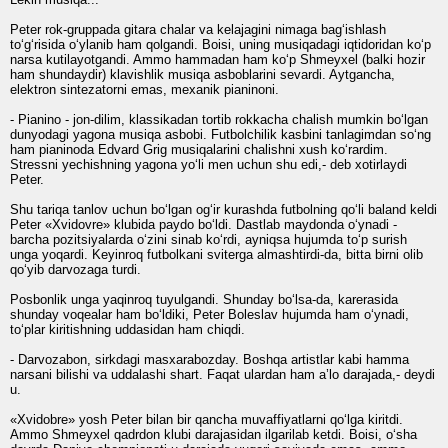
Peter rok-gruppada gitara chalar va kelajagini nimaga bag‘ishlash
to‘g‘risida o‘ylanib ham qolgandi. Boisi, uning musiqadagi iqtidoridan ko‘p
narsa kutilayotgandi. Ammo hammadan ham ko‘p Shmeyxel (balki hozir
ham shundaydir) klavishlik musiqa asboblarini sevardi. Aytgancha,
elektron sintezatorni emas, mexanik pianinoni.
- Pianino - jon-dilim, klassikadan tortib rokkacha chalish mumkin bo‘lgan
dunyodagi yagona musiqa asbobi. Futbolchilik kasbini tanlagimdan so‘ng
ham pianinoda Edvard Grig musiqalarini chalishni xush ko‘rardim.
Stressni yechishning yagona yo‘li men uchun shu edi,- deb xotirlaydi
Peter.
Shu tariqa tanlov uchun bo‘lgan og‘ir kurashda futbolning qo‘li baland keldi
Peter «Xvidovre» klubida paydo bo‘ldi. Dastlab maydonda o‘ynadi -
barcha pozitsiyalarda o‘zini sinab ko‘rdi, ayniqsa hujumda to‘p surish
unga yoqardi. Keyinroq futbolkani sviterga almashtirdi-da, bitta birni olib
qo‘yib darvozaga turdi.
Posbonlik unga yaqinroq tuyulgandi. Shunday bo‘lsa-da, karerasida
shunday voqealar ham bo‘ldiki, Peter Boleslav hujumda ham o‘ynadi,
to‘plar kiritishning uddasidan ham chiqdi.
- Darvozabon, sirkdagi masxarabozday. Boshqa artist­lar kabi hamma
narsani bilishi va uddalashi shart. Faqat ulardan ham a’lo darajada,- deydi
u.
«Xvidobre» yosh Peter bilan bir qancha muvaffiyatlarni qo‘lga kiritdi.
Ammo Shmeyxel qadrdon klubi darajasidan ilgarilab ketdi. Boisi, o‘sha