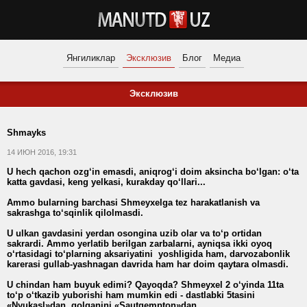
Янгиликлар
Эксклюзив
Блог
Медиа
Эксклюзив
Shmayks
14 ИЮН 2016, 19:31
U hech qachon ozg‘in emasdi, aniqrog‘i doim aksincha bo‘lgan: o‘ta
katta gavdasi, keng yelkasi, kurakday qo‘llari...
Ammo bularning barchasi Shmeyxelga tez harakatlanish va
sakrashga to‘sqinlik qilolmasdi.
U ulkan gavdasini yerdan osongina uzib olar va to‘p ortidan
sakrardi. Ammo yerlatib berilgan zarbalarni, ayniqsa ikki oyoq
o‘rtasidagi to‘plarning aksariyatini yoshligida ham, darvozabonlik
karerasi gullab-yashnagan davrida ham har doim qaytara olmasdi.
U chindan ham buyuk edimi? Qayoqda? Shmeyxel 2 o‘yinda 11ta
to‘p o‘tkazib yuborishi ham mumkin edi - dastlabki 5tasini
«Nyukasl»dan, qolganini «Sautgempton»dan.