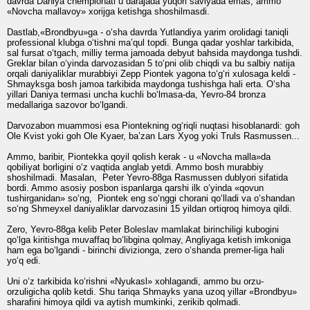
davrda Daniya chempionati u darajada yuqori saviyada emas, ammo
«Novcha mallavoy» xorijga ketishga shoshilmasdi.
Dastlab,«Brondbyu»ga - o‘sha davrda Yutlandiya yarim orolidagi taniqli
professional klubga o‘tishni ma’qul topdi. Bunga qadar yoshlar tarkibida,
sal fursat o‘tgach, milliy terma jamoada debyut bahsida maydonga tushdi.
Greklar bilan o‘yinda darvozasidan 5 to‘pni olib chiqdi va bu salbiy natija
orqali daniyaliklar murabbiyi Zepp Piontek yagona to‘g‘ri xulosaga keldi -
Shmayksga bosh jamoa tarkibida maydonga tushishga hali erta. O‘sha
yillari Daniya termasi uncha kuchli bo‘lmasa-da, Yevro-84 bronza
medallariga sazovor bo‘lgandi.
Darvozabon muammosi esa Piontekning og‘riqli nuqtasi hisoblanardi: goh
Ole Kvist yoki goh Ole Kyaer, ba’zan Lars Xyog yoki Truls Rasmussen...
Ammo, baribir, Piontekka qoyil qolish kerak - u «Novcha malla»da
qobiliyat borligini o‘z vaqtida anglab yetdi. Ammo bosh murabbiy
shoshilmadi. Masalan, Peter Yevro-88ga Rasmussen dublyori sifatida
bordi. Ammo asosiy posbon ispanlarga qarshi ilk o‘yinda «qovun
tushirganidan» so‘ng, Piontek eng so‘nggi chorani qo‘lladi va o‘shandan
so‘ng Shmeyxel daniyaliklar darvozasini 15 yildan ortiqroq himoya qildi.
Zero, Yevro-88ga kelib Peter Boleslav mamlakat birinchiligi kubogini
qo‘lga kiritishga muvaffaq bo‘libgina qolmay, Angliyaga ketish imkoniga
ham ega bo‘lgandi - birinchi divizionga, zero o‘shanda premer-liga hali
yo‘q edi.
Uni o‘z tarkibida ko‘rishni «Nyukasl» xohlagandi, ammo bu orzu-
orzuligicha qolib ketdi. Shu tariqa Shmayks yana uzoq yillar «Brondbyu»
sharafini himoya qildi va aytish mumkinki, zerikib qolmadi.