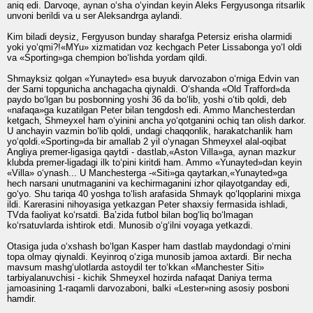
aniq edi. Darvoqe, aynan o‘sha o‘yindan keyin Aleks Fergyusonga ritsarlik
unvoni berildi va u ser Aleksandrga aylandi.
Kim biladi deysiz, Fergyuson bunday sharafga Petersiz erisha olarmidi
yoki yo‘qmi?!«MYu» xizmatidan voz kechgach Peter Lissabonga yo‘l oldi
va «Sporting»ga chempion bo‘lishda yordam qildi.
Shmayksiz qolgan «Yunayted» esa buyuk darvozabon o‘rniga Edvin van
der Sarni topgunicha anchagacha qiynaldi. O‘shanda «Old Trafford»da
paydo bo‘lgan bu posbonning yoshi 36 da bo‘lib, yoshi o‘tib qoldi, deb
«nafaqa»ga kuzatilgan Peter bilan tengdosh edi. Ammo Manchesterdan
ketgach, Shmeyxel ham o‘yinini ancha yo‘qotganini ochiq tan olish darkor.
U anchayin vazmin bo‘lib qoldi, undagi chaqqonlik, harakatchanlik ham
yo‘qoldi.«Sporting»da bir amallab 2 yil o‘ynagan Shmeyxel alal-oqibat
Angliya premer-ligasiga qaytdi - dastlab,«Aston Villa»ga, aynan mazkur
klubda premer-ligadagi ilk to‘pini kiritdi ham. Ammo «Yunayted»dan keyin
«Villa» o‘ynash... U Manchesterga -«Siti»ga qaytarkan,«Yunayted»ga
hech narsani unutmaganini va kechirmaganini izhor qilayotganday edi,
go‘yo. Shu tariqa 40 yoshga to‘lish arafasida Shmayk qo‘lqoplarini mixga
ildi. Karerasini nihoyasiga yetkazgan Peter shaxsiy fermasida ishladi,
TVda faoliyat ko‘rsatdi. Ba’zida futbol bilan bog‘liq bo‘lmagan
ko‘rsatuvlarda ishtirok etdi. Munosib o‘g‘ilni voyaga yetkazdi.
Otasiga juda o‘xshash bo‘lgan Kasper ham dastlab maydondagi o‘rnini
topa olmay qiynaldi. Keyinroq o‘ziga munosib jamoa axtardi. Bir necha
mavsum mashg‘ulotlarda astoydil ter to‘kkan «Manchester Siti»
tarbiyalanuvchisi - kichik Shmeyxel hozirda nafaqat Daniya terma
jamoasining 1-raqamli darvozaboni, balki «Lester»ning asosiy posboni
hamdir.