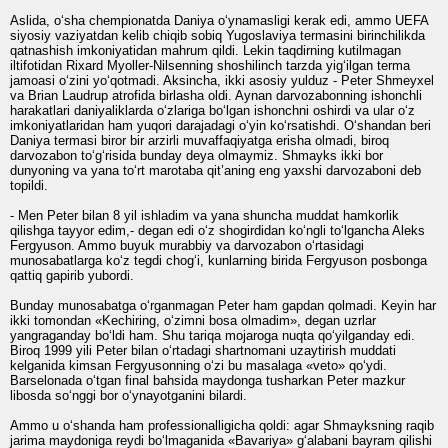
Aslida, o‘sha chempionatda Daniya o‘ynamasligi kerak edi, ammo UEFA
siyosiy vaziyatdan kelib chiqib sobiq Yugoslaviya termasini birinchilikda
qatnashish imkoniyatidan mahrum qildi. Lekin taqdirning kutilmagan
iltifotidan Rixard Myoller-Nilsenning shoshilinch tarzda yig‘ilgan terma
jamoasi o‘zini yo‘qotmadi. Aksincha, ikki asosiy yulduz - Peter Shmeyxel
va Brian Laudrup atrofida birlasha oldi. Aynan darvozabonning ishonchli
harakatlari daniyaliklarda o‘zlariga bo‘lgan ishonchni oshirdi va ular o‘z
imkoniyatlaridan ham yuqori darajadagi o‘yin ko‘rsatishdi. O‘shandan beri
Daniya termasi biror bir arzirli muvaffaqiyatga erisha olmadi, biroq
darvozabon to‘g‘risida bunday deya olmaymiz. Shmayks ikki bor
dunyoning va yana to‘rt marotaba qit’aning eng yaxshi darvozaboni deb
topildi.
- Men Peter bilan 8 yil ishladim va yana shuncha muddat hamkorlik
qilishga tayyor edim,- degan edi o‘z shogirdidan ko‘ngli to‘lgancha Aleks
Fergyuson. Ammo buyuk murabbiy va darvozabon o‘rtasidagi
munosabatlarga ko‘z tegdi chog‘i, kunlarning birida Fergyuson posbonga
qattiq gapirib yubordi.
Bunday munosabatga o‘rganmagan Peter ham gapdan qolmadi. Keyin har
ikki tomondan «Kechiring, o‘zimni bosa olmadim», degan uzrlar
yangraganday bo‘ldi ham. Shu tariqa mojaroga nuqta qo‘yilganday edi.
Biroq 1999 yili Peter bilan o‘rtadagi shartnomani uzaytirish muddati
kelganida kimsan Fergyusonning o‘zi bu masalaga «veto» qo‘ydi.
Barselonada o‘tgan final bahsida maydonga tusharkan Peter mazkur
libosda so‘nggi bor o‘ynayotganini bilardi.
Ammo u o‘shanda ham professionalligicha qoldi: agar Shmayksning raqib
jarima maydoniga reydi bo‘lmaganida «Bavariya» g‘alabani bayram qilishi