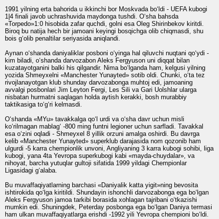
1991 yilning erta bahorida u ikkinchi bor Moskvada bo‘ldi - UEFA kubogi
1|4 finali javob uchrashuvida maydonga tushdi. O‘sha bahsda
«Torpedo»1:0 hisobida zafar quchdi, golni esa Oleg Shirinbekov kiritdi.
Biroq bu natija hech bir jamoani keyingi bosqichga olib chiqmasdi, shu
bois g‘olib penaltilar seriyasida aniqlandi.
Aynan o‘shanda daniyaliklar posboni o‘yinga hal qiluvchi nuqtani qo‘ydi -
kim biladi, o‘shanda darvozabon Aleks Fergyuson uni diqqat bilan
kuzatayotganini balki his qilgandir. Nima bo‘lganda ham, kelgusi yilning
yozida Shmeyxelni «Manchester Yunayted» sotib oldi. Chunki, o‘ta tez
rivojlanayotgan klub shunday darvozabonga muhtoj edi, jamoaning
avvalgi posbonlari Jim Leyton Fergi, Les Sili va Gari Uolshlar ularga
nisbatan hurmatni saqlagan holda aytish kerakki, bosh murabbiy
taktikasiga to‘g‘ri kelmasdi.
O‘shanda «MYu» tavakkalga qo‘l urdi va o‘sha davr uchun misli
ko‘rilmagan mablag‘ -800 ming funtni legioner uchun sarfladi. Tavakkal
esa o‘zini oqladi - Shmeyxel 8 yillik orzuni amalga oshirdi. Bu davrga
kelib «Manchester Yunayted» superklub darajasida nom qozonib ham
ulgurdi -5 karra chempionlik unvoni, Angliyaning 3 karra kubogi sohibi, liga
kubogi, yana 4ta Yevropa superkubogi kabi «mayda-chuydalar», va
nihoyat, barcha yutuqlar gultoji sifatida 1999 yildagi Chempionlar
Ligasidagi g‘alaba.
Bu muvaffaqiyatlarning barchasi «Daniyalik katta yigit»ning bevosita
ishtirokida qo‘lga kiritildi. Shundayin ishonchli darvozabonga ega bo‘lgan
Aleks Fergyuson jamoa tarkibi borasida xohlagan tajribani o‘tkazishi
mumkin edi. Shuningdek, Peterday posbonga ega bo‘lgan Daniya termasi
ham ulkan muvaffaqiyatlarga erishdi -1992 yili Yevropa chempioni bo‘ldi.