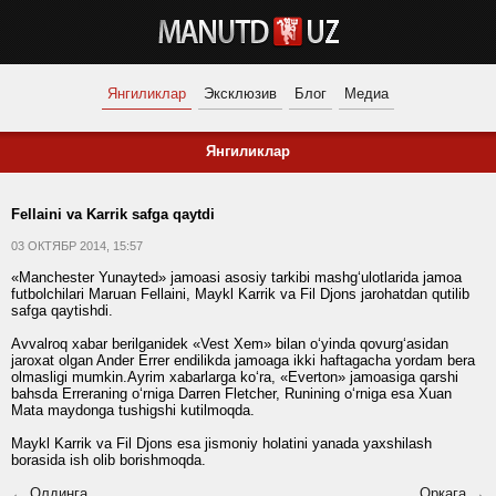
Янгиликлар
Эксклюзив
Блог
Медиа
Янгиликлар
Fellaini va Karrik safga qaytdi
03 ОКТЯБР 2014, 15:57
«Manchester Yunayted» jamoasi asosiy tarkibi mashg‘ulotlarida jamoa
futbolchilari Maruan Fellaini, Maykl Karrik va Fil Djons jarohatdan qutilib
safga qaytishdi.
Avvalroq xabar berilganidek «Vest Xem» bilan o‘yinda qovurg‘asidan
jaroxat olgan Ander Errer endilikda jamoaga ikki haftagacha yordam bera
olmasligi mumkin.Ayrim xabarlarga ko‘ra, «Everton» jamoasiga qarshi
bahsda Erreraning o‘rniga Darren Fletcher, Runining o‘rniga esa Xuan
Mata maydonga tushigshi kutilmoqda.
Maykl Karrik va Fil Djons esa jismoniy holatini yanada yaxshilash
borasida ish olib borishmoqda.
← Олдинга
Орқага →