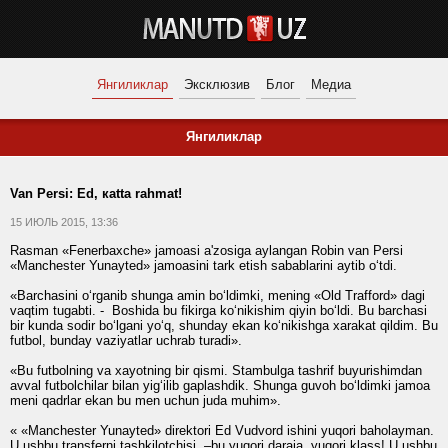
Янгиликлар
Эксклюзив
Блог
Медиа
Янгиликлар
Van Persi: Ed, кatta rahmat!
15 ИЮЛЬ 2015, 13:36
Rasman «Fenerbaxche» jamoasi a'zosiga aylangan Robin van Persi
«Manchester Yunayted» jamoasini tark etish sabablarini aytib o‘tdi.
«Barchasini o‘rganib shunga amin bo‘ldimki, mening «Old Trafford» dagi
vaqtim tugabti. - Boshida bu fikirga ko‘nikishim qiyin bo‘ldi. Bu barchasi
bir kunda sodir bo‘lgani yo‘q, shunday ekan ko‘nikishga xarakat qildim. Bu
futbol, bunday vaziyatlar uchrab turadi».
«Bu futbolning va xayotning bir qismi. Stambulga tashrif buyurishimdan
avval futbolchilar bilan yig‘ilib gaplashdik. Shunga guvoh bo‘ldimki jamoa
meni qadrlar ekan bu men uchun juda muhim».
« «Manchester Yunayted» direktori Ed Vudvord ishini yuqori baholayman.
U ushbu transferni tashkilotchisi –bu yuqori daraja, yuqori klass! U ushbu