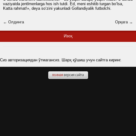
vaziyatda jentlmenlarga hos ish tutdi. Ed, meni eshitib turgan bo‘lsa,
Katta rahmat!», deya so‘zini yakunladi Gollandiyalik futbolchi.
← Олдинга
Орқага →
Изоҳ
Сиз авторизациядан ўтмагансиз. Шарҳ қўшиш учун сайтга киринг.