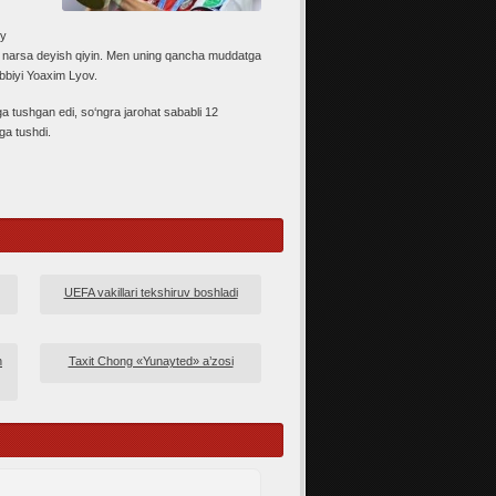
iy
iror narsa deyish qiyin. Men uning qancha muddatga
biyi Yoaxim Lyov.
a tushgan edi, so‘ngra jarohat sababli 12
ga tushdi.
UEFA vakillari tekshiruv boshladi
n
Taxit Chong «Yunayted» a’zosi