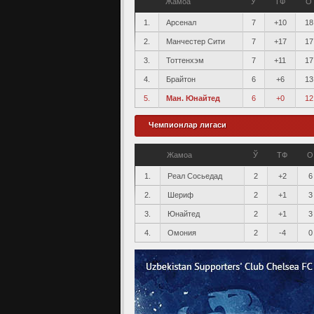
Жамоа
Ў
ТФ
О
1.
Арсенал
7
+10
18
2.
Манчестер Сити
7
+17
17
3.
Тоттенхэм
7
+11
17
4.
Брайтон
6
+6
13
5.
Ман. Юнайтед
6
+0
12
Чемпионлар лигаси
Жамоа
Ў
ТФ
О
1.
Реал Сосьедад
2
+2
6
2.
Шериф
2
+1
3
3.
Юнайтед
2
+1
3
4.
Омония
2
-4
0