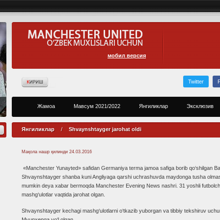
мобил версия
Twitter
Жамоа
Мавсум 2021/2022
Янгиликлар
Эксклюзив
Янгиликлар
/
Shvaynshtayger jarohat oldi
Мақола нашр қилинди
24.03.2016
«Manchester Yunayted» safidan Germaniya terma jamoa safiga borib qo‘shilgan Ba
Shvaynshtayger shanba kuni Angliyaga qarshi uchrashuvda maydonga tusha olmasl
mumkin deya xabar bermoqda Manchester Evening News nashri. 31 yoshli futbolch
mashg‘ulotlar vaqtida jarohat olgan.
Shvaynshtayger kechagi mashg‘ulotlarni o‘tkazib yuborgan va tibbiy tekshiruv uch
Myunxenga yo‘l olgan.