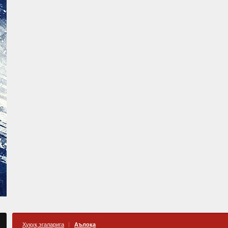
Ҳуқуқ эгаларига
Аълоқа