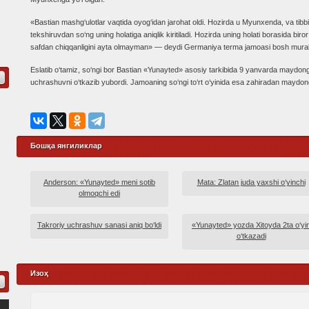
«Bastian mashg‘ulotlar vaqtida oyog‘idan jarohat oldi. Hozirda u Myunxenda, va tibb
tekshiruvdan so‘ng uning holatiga aniqlik kiritiladi. Hozirda uning holati borasida b
safdan chiqqanligini ayta olmayman» — deydi Germaniya terma jamoasi bosh murab
Eslatib o‘tamiz, so‘ngi bor Bastian «Yunayted» asosiy tarkibida 9 yanvarda maydong
uchrashuvni o‘tkazib yubordi. Jamoaning so‘ngi to‘rt o‘yinida esa zahiradan maydon
Бошқа янгиликлар
Anderson: «Yunayted» meni sotib
Mata: Zlatan juda yaxshi o‘yinchi
olmoqchi edi
Takroriy uchrashuv sanasi aniq bo‘ldi
«Yunayted» yozda Xitoyda 2ta o‘yi
o‘tkazadi
Изоҳ