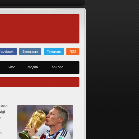
Facebook
Вконтакте
Telegram
RSS
Блог
Медиа
FanZone
stian
igi
i
un