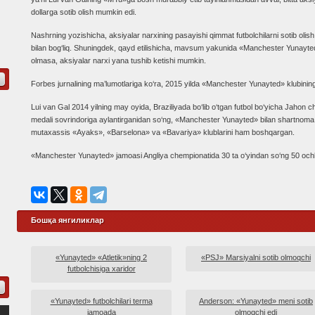
dollarga sotib olish mumkin edi.
Nashrning yozishicha, aksiyalar narxining pasayishi qimmat futbolchilarni sotib olish 
bilan bog‘liq. Shuningdek, qayd etilishicha, mavsum yakunida «Manchester Yunayted
olmasa, aksiyalar narxi yana tushib ketishi mumkin.
Forbes jurnalining ma’lumotlariga ko‘ra, 2015 yilda «Manchester Yunayted» klubining 
Lui van Gal 2014 yilning may oyida, Braziliyada bo‘lib o‘tgan futbol bo‘yicha Jahon
medali sovrindoriga aylantirganidan so‘ng, «Manchester Yunayted» bilan shartnoma 
mutaxassis «Ayaks», «Barselona» va «Bavariya» klublarini ham boshqargan.
«Manchester Yunayted» jamoasi Angliya chempionatida 30 ta o‘yindan so‘ng 50 ochko t
Бошқа янгиликлар
«Yunayted» «Atletik»ning 2
«PSJ» Marsiyalni sotib olmoqchi
futbolchisiga xaridor
«Yunayted» futbolchilari terma
Anderson: «Yunayted» meni sotib
jamoada
olmoqchi edi