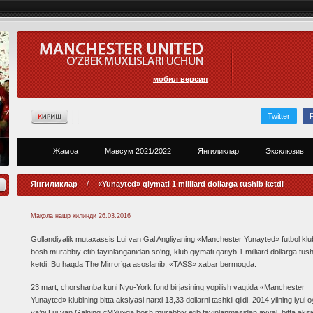
мобил версия
Twitter
Жамоа
Мавсум 2021/2022
Янгиликлар
Эксклюзив
Янгиликлар
/
«Yunayted» qiymati 1 milliard dollarga tushib ketdi
Мақола нашр қилинди
26.03.2016
Gollandiyalik mutaxassis Lui van Gal Angliyaning «Manchester Yunayted» futbol klu
bosh murabbiy etib tayinlanganidan so‘ng, klub qiymati qariyb 1 milliard dollarga tush
ketdi. Bu haqda The Mirror’ga asoslanib, «TASS» xabar bermoqda.
23 mart, chorshanba kuni Nyu-York fond birjasining yopilish vaqtida «Manchester
Yunayted» klubining bitta aksiyasi narxi 13,33 dollarni tashkil qildi. 2014 yilning iyul o
ya’ni Lui van Galning «MYu»ga bosh murabbiy etib tayinlanmasidan avval, bitta aksi