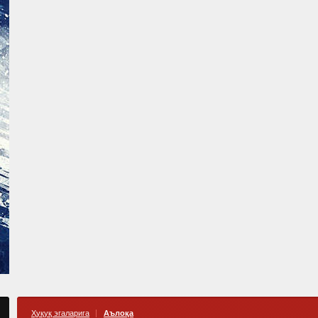
Ҳуқуқ эгаларига
Аълоқа