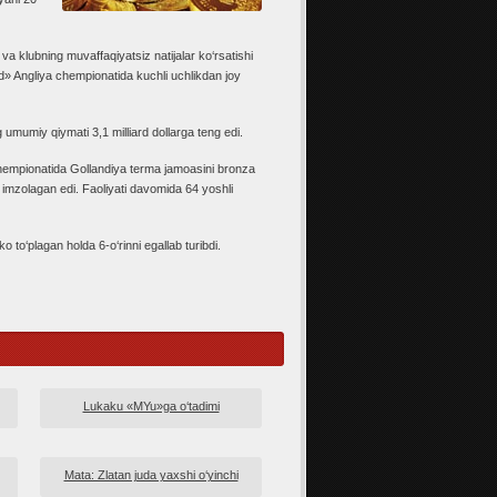
va klubning muvaffaqiyatsiz natijalar ko‘rsatishi
» Angliya chempionatida kuchli uchlikdan joy
umumiy qiymati 3,1 milliard dollarga teng edi.
 chempionatida Gollandiya terma jamoasini bronza
imzolagan edi. Faoliyati davomida 64 yoshli
o‘plagan holda 6-o‘rinni egallab turibdi.
Lukaku «MYu»ga o‘tadimi
Mata: Zlatan juda yaxshi o‘yinchi