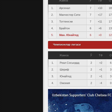
Жамоа
Ў
ТФ
О
1.
Арсенал
7
+10
18
2.
Манчестер Сити
7
+17
17
3.
Тоттенхэм
7
+11
17
4.
Брайтон
6
+6
13
5.
Ман. Юнайтед
6
+0
12
Чемпионлар лигаси
Жамоа
Ў
ТФ
О
1.
Реал Сосьедад
2
+2
6
2.
Шериф
2
+1
3
3.
Юнайтед
2
+1
3
4.
Омония
2
-4
0