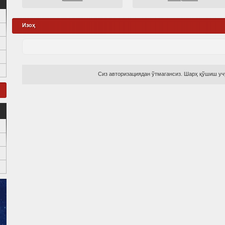
Изоҳ
Сиз авторизациядан ўтмагансиз. Шарҳ қўшиш учу