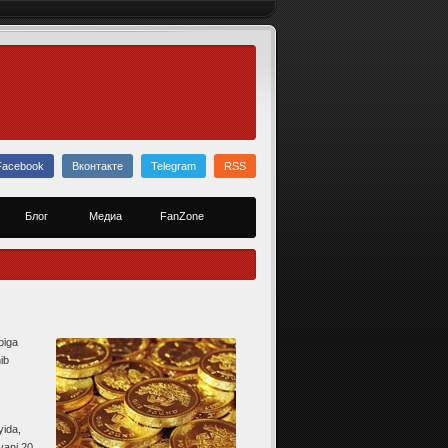
Facebook
Вконтакте
Telegram
RSS
Блог
Медиа
FanZone
biga
ib
yida,
yani 20