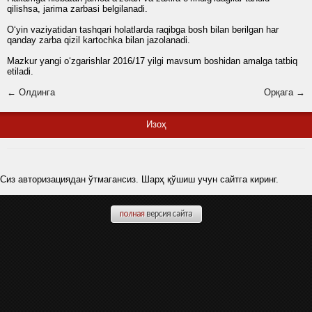
qilishsa, jarima zarbasi belgilanadi.
O‘yin vaziyatidan tashqari holatlarda raqibga bosh bilan berilgan har
qanday zarba qizil kartochka bilan jazolanadi.
Mazkur yangi o‘zgarishlar 2016/17 yilgi mavsum boshidan amalga tatbiq
etiladi.
← Олдинга
Орқага →
Изоҳ
Сиз авторизациядан ўтмагансиз. Шарҳ қўшиш учун сайтга киринг.