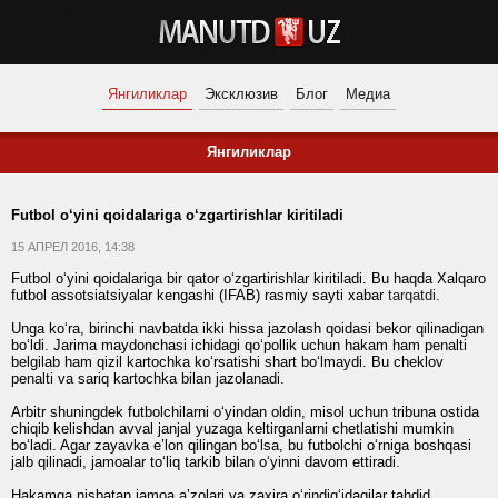
Янгиликлар
Эксклюзив
Блог
Медиа
Янгиликлар
Futbol o‘yini qoidalariga o‘zgartirishlar kiritiladi
15 АПРЕЛ 2016, 14:38
Futbol o‘yini qoidalariga bir qator o‘zgartirishlar kiritiladi. Bu haqda Xalqaro
futbol assotsiatsiyalar kengashi (IFAB) rasmiy sayti xabar
tarqatdi
.
Unga ko‘ra, birinchi navbatda ikki hissa jazolash qoidasi bekor qilinadigan
bo‘ldi. Jarima maydonchasi ichidagi qo‘pollik uchun hakam ham penalti
belgilab ham qizil kartochka ko‘rsatishi shart bo‘lmaydi. Bu cheklov
penalti va sariq kartochka bilan jazolanadi.
Arbitr shuningdek futbolchilarni o‘yindan oldin, misol uchun tribuna ostida
chiqib kelishdan avval janjal yuzaga keltirganlarni chetlatishi mumkin
bo‘ladi. Agar zayavka e’lon qilingan bo‘lsa, bu futbolchi o‘rniga boshqasi
jalb qilinadi, jamoalar to‘liq tarkib bilan o‘yinni davom ettiradi.
Hakamga nisbatan jamoa a’zolari va zaxira o‘rindig‘idagilar tahdid