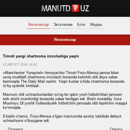
Янгиликлар
Эксклюзив
Блог
Медиа
Янгиликлар
Timoti yangi shartnoma imzolashga yaqin
12 АВГУСТ 2016, 16:42
«Manchester Yunayted» himoyachisi Timoti Fosu-Mensa jamoa bilan
uzoq muddatli shartnoma imzolash borasida kelishib oldi deya xabar
bermoqda The Daily Mail nashri. Yaqin kunlar ichida shartnoma borasida
to‘liq oydinlik kiritiladi.
Mavsum oldi uchrashuvlardan so‘ng bir qator yosh futbolchilari jamoani
tark etishi mumkinligi borasida xabar berilgan edi. Bosh murabbiy Joze
Mourinyu 18 yoshli Gollandiyalik futbolchini jamoada olib bqolishni maqqul
ko‘rmoqda.
Eslatib o‘tamiz, Fosu-Mensa o‘tgan mavsumda asosiy tarkibda debyut
uchrashuvni o‘tkazgane edi.
← Олдинга
Орқага →