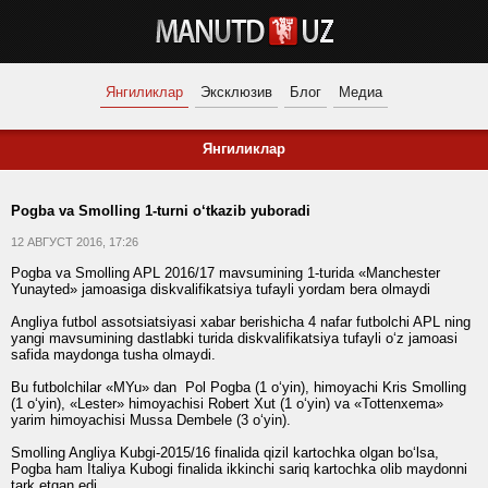
Янгиликлар
Эксклюзив
Блог
Медиа
Янгиликлар
Pogba va Smolling 1-turni o‘tkazib yuboradi
12 АВГУСТ 2016, 17:26
Pogba va Smolling APL 2016/17 mavsumining 1-turida «Manchester
Yunayted» jamoasiga diskvalifikatsiya tufayli yordam bera olmaydi
Angliya futbol assotsiatsiyasi xabar berishicha 4 nafar futbolchi APL ning
yangi mavsumining dastlabki turida diskvalifikatsiya tufayli o‘z jamoasi
safida maydonga tusha olmaydi.
Bu futbolchilar «MYu» dan Pol Pogba (1 o‘yin), himoyachi Kris Smolling
(1 o‘yin), «Lester» himoyachisi Robert Xut (1 o‘yin) va «Tottenxema»
yarim himoyachisi Mussa Dembele (3 o‘yin).
Smolling Angliya Kubgi-2015/16 finalida qizil kartochka olgan bo‘lsa,
Pogba ham Italiya Kubogi finalida ikkinchi sariq kartochka olib maydonni
tark etgan edi.