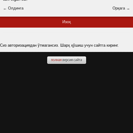
← Олдинга
Орқага →
Изоҳ
Сиз авторизациядан ўтмагансиз. Шарҳ қўшиш учун сайтга киринг.