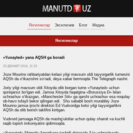
Янгиликлар
Эксклюзив
Блог
Медиа
Янгиликлар
«Yunayted» yana AQSH ga boradi
20 ДЕКАБР 2016, 11:32
Joze Mourino rahbariyatdan kelasi yilgi mavsum oldi tayyorgarlik turnesini
AQSh da o‘tkazishni so‘radi, deya xabar bermoqda The Telegraph nashri.
Joriy yilgi mavsum oldi Xitoyda olib borgan turne «Yunayted» uchun
qoniqarsiz bo‘lgan edi. Jamoa Xitoyda faqatgina «Borussiya D» bilan
uchrashuv o‘tkazgan, «Manchester Siti» ga qarshi uchrashuv esa noqulay
ob-havo tufayli bekor qilingan edi. Shu sababli bosh murabbiy Joze
Mourino jamoa ijrochi direktori Ed Vudvordga kelsi yilgi tayyorgarlikni
AQSh da olib borish taklifini kiritgan.
Vudvord jamoaga AQSh da mashg‘ulotlar uchun qulay sharoit va kuchli
raqib topish imkoniyatini qidirmoqda.
«Yunayted» Shimoliy Amerikaga tashrifi doirasida 3 ta uchrashuvda