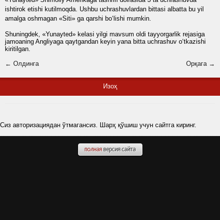
ishtirok etishi kutilmoqda. Ushbu uchrashuvlardan bittasi albatta bu yil
amalga oshmagan «Siti» ga qarshi bo‘lishi mumkin.
Shuningdek, «Yunayted» kelasi yilgi mavsum oldi tayyorgarlik rejasiga
jamoaning Angliyaga qaytgandan keyin yana bitta uchrashuv o‘tkazishi
kiritilgan.
← Олдинга
Орқага →
Изоҳ
Сиз авторизациядан ўтмагансиз. Шарҳ қўшиш учун сайтга киринг.