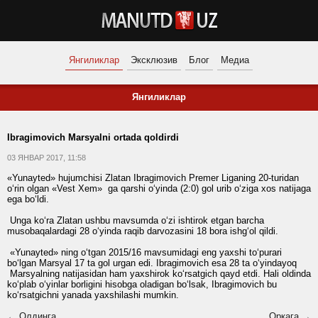
Янгиликлар
Эксклюзив
Блог
Медиа
Янгиликлар
Ibragimovich Marsyalni ortada qoldirdi
03 ЯНВАР 2017, 11:58
«Yunayted» hujumchisi Zlatan Ibragimovich Premer Liganing 20-turidan
o‘rin olgan «Vest Xem» ga qarshi o‘yinda (2:0) gol urib o‘ziga xos natijaga
ega bo‘ldi.
Unga ko‘ra Zlatan ushbu mavsumda o‘zi ishtirok etgan barcha
musobaqalardagi 28 o‘yinda raqib darvozasini 18 bora ishg‘ol qildi.
«Yunayted» ning o‘tgan 2015/16 mavsumidagi eng yaxshi to‘purari
bo‘lgan Marsyal 17 ta gol urgan edi. Ibragimovich esa 28 ta o‘yindayoq
Marsyalning natijasidan ham yaxshirok ko‘rsatgich qayd etdi. Hali oldinda
ko‘plab o‘yinlar borligini hisobga oladigan bo‘lsak, Ibragimovich bu
ko‘rsatgichni yanada yaxshilashi mumkin.
← Олдинга
Орқага →