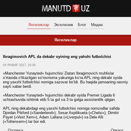
Янгиликлар
Эксклюзив
Блог
Медиа
Янгиликлар
Ibragimovich APL da dekabr oyining eng yahshi futbolchisi
04 ЯНВАР 2017, 16:06
«Manchester Yunayted» hujumchisi Zlatan Ibragimovich muhlislar
o‘rtasida o‘tkazilgan so‘rovnoma yakuniga ko‘ra APL ning dekabr oyida
eng yaxshi futbolchisi nomiga sazovar bo‘ldi. Bu haqida jamoaning rasmiy
sayti xabar berdi.
«Manchester Yunayted» hujumchisi dekabr oyida Premer Ligada 6
uchrashuvida ishtirok etib 5 ta gol va 3 ta golga assistentlik qilgan.
APL ning dekabrdagi eng yaxshi futbolchisi nomiga nomzodlar safida
Djordan Pikford («Sanderlend»), Sesar Aspilikueta («Chelsi»), Dimitri
Payet («Vest Xem»), Adam Lallana («Liverpul») va Dele Alli
(«Tottenxem») lar bor edi.
← Олдинга
Орқага →