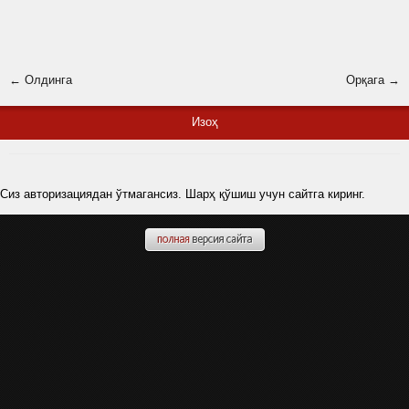
← Олдинга
Орқага →
Изоҳ
Сиз авторизациядан ўтмагансиз. Шарҳ қўшиш учун сайтга киринг.