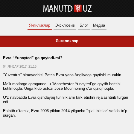
Янгиликлар
Эксклюзив
Блог
Медиа
Янгиликлар
Evra “Yunayted” ga qaytadi-mi?
04 ЯНВАР 2017, 21:15
“Yuventus” himoyachisi Patris Evra yana Angliyaga qaytishi mumkin.
Ma’lumotlarga qaraganda, u “Manchester Yunayted”ga qaytib borishi
kutilmoqda. Unga klub ustozi Joze Mourinoning o‘zi qiziqmoqda.
O‘z navbatida Evra qishdayoq turinliklarni tark etishni rejalashtirib turgan
edi.
Eslatib o‘tamiz, Evra 2006 yildan 2014 yilgacha “qizil iblislar” safida to‘p
surgan.