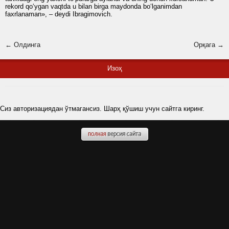
rekord qo‘ygan vaqtda u bilan birga maydonda bo‘lganimdan
faxrlanaman», – deydi Ibragimovich.
← Олдинга
Орқага →
Изоҳ
Сиз авторизациядан ўтмагансиз. Шарҳ қўшиш учун сайтга киринг.