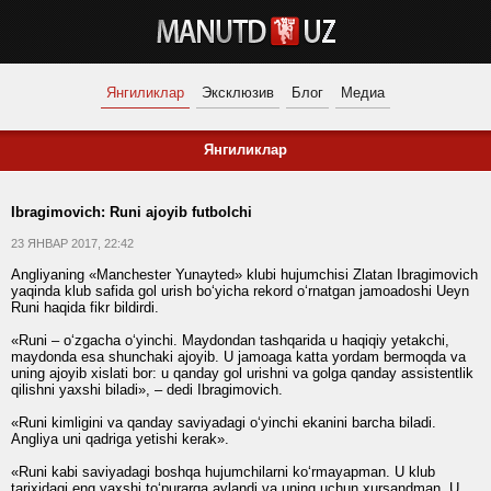
Янгиликлар
Эксклюзив
Блог
Медиа
Янгиликлар
Ibragimovich: Runi ajoyib futbolchi
23 ЯНВАР 2017, 22:42
Angliyaning «Manchester Yunayted» klubi hujumchisi Zlatan Ibragimovich
yaqinda klub safida gol urish bo‘yicha rekord o‘rnatgan jamoadoshi Ueyn
Runi haqida fikr bildirdi.
«Runi – o‘zgacha o‘yinchi. Maydondan tashqarida u haqiqiy yetakchi,
maydonda esa shunchaki ajoyib. U jamoaga katta yordam bermoqda va
uning ajoyib xislati bor: u qanday gol urishni va golga qanday assistentlik
qilishni yaxshi biladi», – dedi Ibragimovich.
«Runi kimligini va qanday saviyadagi o‘yinchi ekanini barcha biladi.
Angliya uni qadriga yetishi kerak».
«Runi kabi saviyadagi boshqa hujumchilarni ko‘rmayapman. U klub
tarixidagi eng yaxshi to‘purarga aylandi va uning uchun xursandman. U