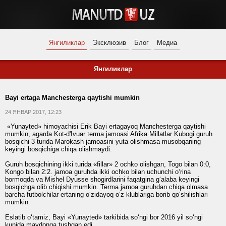
Янгиликлар
Эксклюзив
Блог
Медиа
Янгиликлар
Bayi ertaga Manchesterga qaytishi mumkin
24 ЯНВАР 2017, 12:23
«Yunayted» himoyachisi Erik Bayi ertagayoq Manchesterga qaytishi
mumkin, agarda Kot-d'Ivuar terma jamoasi Afrika Millatlar Kubogi guruh
bosqichi 3-turida Marokash jamoasini yuta olishmasa musobqaning
keyingi bosqichiga chiqa olishmaydi.
Guruh bosqichining ikki turida «fillar» 2 ochko olishgan, Togo bilan 0:0,
Kongo bilan 2:2. jamoa guruhda ikki ochko bilan uchunchi o‘rina
bormoqda va Mishel Dyusse shogirdlarini faqatgina g‘alaba keyingi
bosqichga olib chiqishi mumkin. Terma jamoa guruhdan chiqa olmasa
barcha futbolchilar ertaning o‘zidayoq o‘z klublariga borib qo‘shilishlari
mumkin.
Eslatib o‘tamiz, Bayi «Yunayted» tarkibida so‘ngi bor 2016 yil so‘ngi
kunida maydonga tushgan edi.