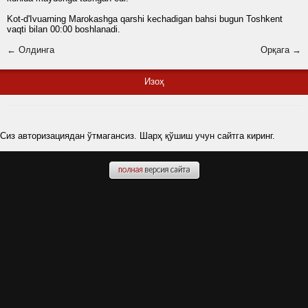
Kot-d'Ivuarning Marokashga qarshi kechadigan bahsi bugun Toshkent
vaqti bilan 00:00 boshlanadi.
← Олдинга
Орқага →
Изоҳ
Сиз авторизациядан ўтмагансиз. Шарҳ қўшиш учун сайтга киринг.