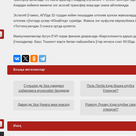
Азардан кейинги иккинчи энг асосий трансфер мақсади экани айтилмоқда.
Эслатиб ўтамиз, АПЛда 32-турдан кейин пешқадам олтилик қолган жамоаларда
олтилик сўнггида ҳозир «Юнайтед» турибди. Жамоа энг нуфузли еврокубокка 
«Тоттенҳэм»дан 3 очкога ортда қоляпти.
Манкунианликлар бугун ЕЧЛ чорак финали доирасида «Барселона»га қарши д
ўтказадилар. Баҳс Тошкент вақти билан пайшанбага ўтар кечаси соат 00:00да
Бошқа янгиликлар
Сульшер де Хеа ҳақидаги
Поль Погба ёзда бошқа клубга
хабарларга муносабат билдирди
ўтмоқчи!?
Давид де Хеа ўрнига икки номзод
Ромелу Лукаку ёзда клубни тарк
этмоқчи!?
Изоҳ