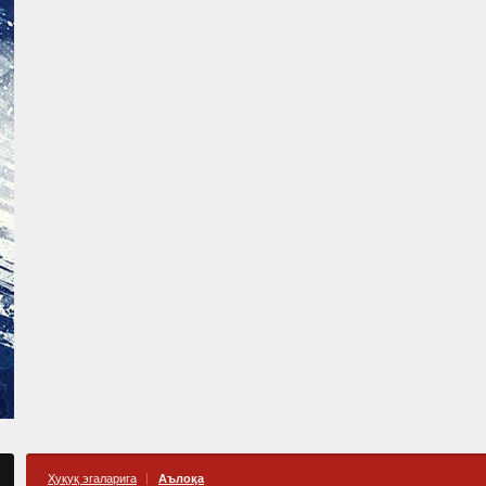
Ҳуқуқ эгаларига
Аълоқа