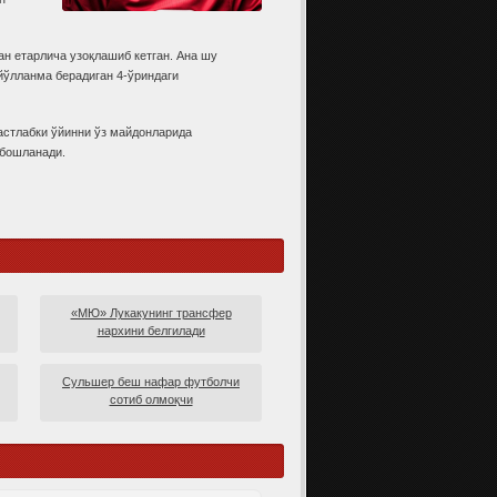
н етарлича узоқлашиб кетган. Ана шу
йўлланма берадиган 4-ўриндаги
астлабки ўйинни ўз майдонларида
 бошланади.
«МЮ» Лукакунинг трансфер
нархини белгилади
Сульшер беш нафар футболчи
сотиб олмоқчи