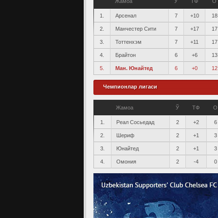
Жамоа
Ў
ТФ
О
1.
Арсенал
7
+10
18
2.
Манчестер Сити
7
+17
17
3.
Тоттенхэм
7
+11
17
4.
Брайтон
6
+6
13
5.
Ман. Юнайтед
6
+0
12
Чемпионлар лигаси
Жамоа
Ў
ТФ
О
1.
Реал Сосьедад
2
+2
6
2.
Шериф
2
+1
3
3.
Юнайтед
2
+1
3
4.
Омония
2
-4
0