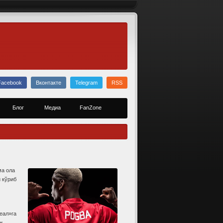
Facebook
Вконтакте
Telegram
RSS
Блог
Медиа
FanZone
ма ола
 кўриб
еал»га
н