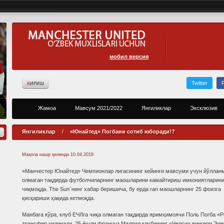
мобил версия
Twitter
Жамоа
Мавсум 2021/2022
Янгиликлар
Эксклюзив
Янгиликлар
/
«Юнайтед» Погбани сотиб юборади!?
Мақола нашр қилинди
10.04.2019
«Манчестер Юнайтед» Чемпионлар лигасининг кейинги мавсуми учун йўллан
олмаган тақдирда футболчиларнинг маошларини камайтириш имкониятларини
чиқмоқда. The Sun`нинг хабар беришича, бу ерда гап маошларнинг 25 фоизга
қисқариши ҳақида кетмоқда.
Манбага кўра, клуб ЕЧЛга чиқа олмаган тақдирда яримҳимоячи Поль Погба «Р
трансфер қилинади. 25 ёшли француз Мадрид клубининг «Челси» вингери Эде