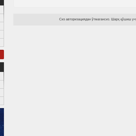
Сиз авторизациядан ўтмагансиз. Шарҳ қўшиш учу