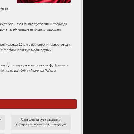
ўнгги
жиҳат бор – «МЮ»нинг футболчини таркибда
йола талаб қиладиган йирик миқдордаги
ган ҳолатда 17 миллион еврони ташкил этади.
 «Реал»нинг энг кўп маош олувчи
г энг кўп миқдорда маош олувчи футболчиси
 кўп вақтдан буён «Реал» ва Райола
н
Сульшер де Хеа ҳақидаги
хабарларга муносабат билдирди