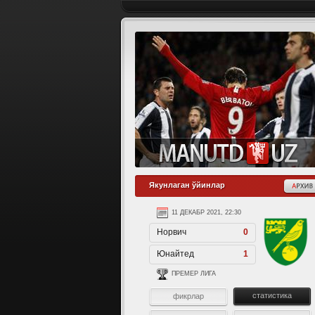
Якунлаган ўйинлар
КАБР 2021, 01:00
11 ДЕКАБР 2021, 22:30
д
1
Норвич
0
з
1
Юнайтед
1
ИОНЛАР ЛИГАСИ
ПРЕМЕР ЛИГА
статистика
статистика
лар
фикрлар