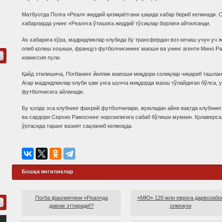
Матбуотда Полга «Реал» жиддий қизиқаётгани ҳақида хабар бериб келинади. С
хабарларда унинг «Реал»га ўтишига жиддий тўсиқлар борлиги айтилганди.
As хабарига кўра, мадридликлар клубида бу трансфердан воз кечиш учун уч 
олиб қолиш хоҳиши, француз футболчисининг маоши ва унинг агенти Мино Ра
комиссия пули.
Қайд этилишича, Погбанинг йиллик маеоши миқдори солиқлар чиқариб ташлан
Агар мадридликлар клуби ҳам унга шунча миқдорда маош тўлайдиган бўлса, у
футболчисига айланади.
Бу ҳолда эса клубнинг фахрий футболчилари, жумладан айни вақтда клубнин
ва сардори Серхио Рамоснинг норозилигига сабаб бўлиши мумкин. Қолаверса,
ўртасида таранг вазият сақланиб келмоқда.
Бошқа янгиликлар
Погба фаолиятини «Реал»да
«МЮ» 120 млн еврога дарвозабо
давом эттиради!?
олмоқчи