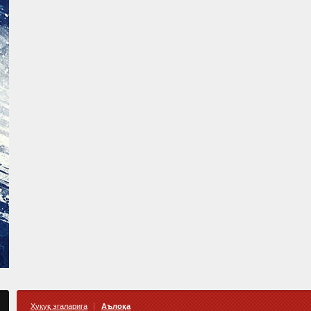
Ҳуқуқ эгаларига
Аълоқа