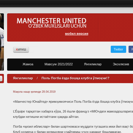
мобил версия
Twitter
Жамоа
Мавсум 2021/2022
Янгиликлар
Эксклюзив
Янгиликлар
/
Поль Погба ёзда бошқа клубга ўтмоқчи!?
Мақола нашр қилинди
28.04.2019
«Манчестер Юнайтед» яримҳимоячиси Поль Погба ёзда бошқа клубга ўтмоқчи
L’Équipe тарқатган хабарга кўра, 26 ёшли француз «МЮ»даги жамоадошларига
клубдан кетишни истаётгани ҳақида айтган.
Погба «қизил иблислар» билан шартномаси муддати тугашига икки йил вақт бо
Клуб ҳозирча у билан келишувни узайтириш учун ҳаракат бошламаган.