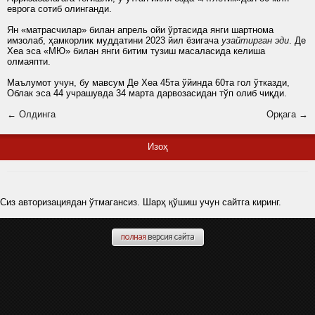
еврога сотиб олинганди.
Ян «матрасчилар» билан апрель ойи ўртасида янги шартнома
имзолаб, ҳамкорлик муддатини 2023 йил ёзигача
узайтирган эди
. Де
Хеа эса «МЮ» билан янги битим тузиш масаласида келиша
олмаяпти.
Маълумот учун, бу мавсум Де Хеа 45та ўйинда 60та гол ўтказди,
Облак эса 44 учрашувда 34 марта дарвозасидан тўп олиб чиқди.
← Олдинга
Орқага →
Изоҳ
Сиз авторизациядан ўтмагансиз. Шарҳ қўшиш учун сайтга киринг.