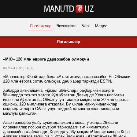
Янгиликлар
Эксклюзив
Блог
Медиа
Янгиликлар
«МЮ» 120 млн еврога дарвозабон олмоқчи
04 МАЙ 2019, 16:08
«Манчестер Юнайтед» ёзда «Атлетико»дан дарвозабон Ян Облакни
120 млн еврога сотиб олмоқчи, деб хабар тарқатди ESPN.
Хабарда айтилишича, «қизил иблислар» раҳбарияти охирги
ўйинларда тез-тез хатога йўл қўяётган Давид де Хеага нисбатан
ишончни йўқотган ва Облак учун таклиф миқдорини 20 млн еврога
ошириб, 120 миллионга етказган. Бу билан манкунианликлар
мадридликларга Облак учун жиддий даъвогар эканликларини
маълум қилишган.
Агар трансфер ушбу суммада амалга ошса, у ҳолда 26 ёшли
словениялик посбон футбол тарихидаги энг қимматбаҳо
дарвозабонга айланади. Ҳозирда ушбу мақом «Челси» кипери Кепа
Арризабалагага тегишли, у ўтган йили ёзда «Атлетик»дан 80 млн