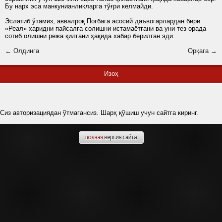
Бу нарх эса манкунианликларга тўғри келмайди.
Эслатиб ўтамиз, аввалроқ Погбага асосий даъвогарлардан бири
«Реал» харидни пайсалга солишни истамаётгани ва уни тез орада
сотиб олишни режа қилгани ҳақида хабар берилган
эди.
← Олдинга
Орқага →
Изоҳ
Сиз авторизациядан ўтмагансиз. Шарҳ қўшиш учун сайтга киринг.