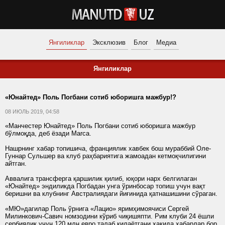
Янгиликлар
Эксклюзив
Блог
Медиа
Янгиликлар
«Юнайтед» Поль Погбани сотиб юборишга мажбур!?
08 ИЮЛЬ 2019, 04:58
«Манчестер Юнайтед» Поль Погбани сотиб юборишга мажбур
бўлмоқда, деб ёзади Marca.
Нашрнинг хабар топишича, франциялик хавбек бош мураббий Оле-
Гуннар Сульшер ва клуб раҳбариятига жамоадан кетмоқчилигини
айтган.
Аввалига трансферга қаршилик қилиб, юқори нарх белгилаган
«Юнайтед» эндиликда Погбадан унга ўринбосар топиш учун вақт
беришни ва клубнинг Австралиядаги йиғинида қатнашишини сўраган.
«МЮ»дагилар Поль ўрнига «Лацио» яримҳимоячиси Сергей
Милинкович-Савич номзодини кўриб чиқишяпти. Рим клуби 24 ёшли
сербиялик учун 120 млн евро талаб қилаётгани ҳақида хабарлар бор.