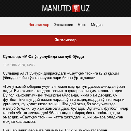
Янгиликлар
Эксклюзив
Блог
Медиа
Янгиликлар
Сульшер: «МЮ» ўз услубида мағлуб бўлди
15 ИЮЛЬ 2020, 14:46
Сульшер АПЛ 35-тури доирасидаги «Саутҳемптон»га (2:2) қарши
ўйиндан кейин ўз таассуротлари билан ўртоқлашди.
«Гол ўтказиб юбориш учун энг ёмон вақтда тўп дарвозамиздан ўрин
олди. Биз охирги стандарт вазиятга қадар яхши ҳимояланган эдик.
Бу гол кайфиятимизни туширган бўлса-да, нима ҳам дердик, бу
футбол. Биз шундай вазиятларда сўнгги дақиқаларда кўп голларни
урганмиз, бу ҳолат бизга таниш. Шундай экан, ўз услубимизда
мағлуб бўлдик. Бу ҳам жамоага дарс бўлади. Эҳтимол, футболчилар
ғалаба чўнтагимизда деб ўйлашгандир, бироқ биз ғалабага ҳақли
эмасдик. «Саутҳемптон» — катта ҳажмдаги ишни бажара оладиган
меҳнаткаш жамоа.
Биз чарчадик деб айта олмайман. Бу кун имкониятлардан