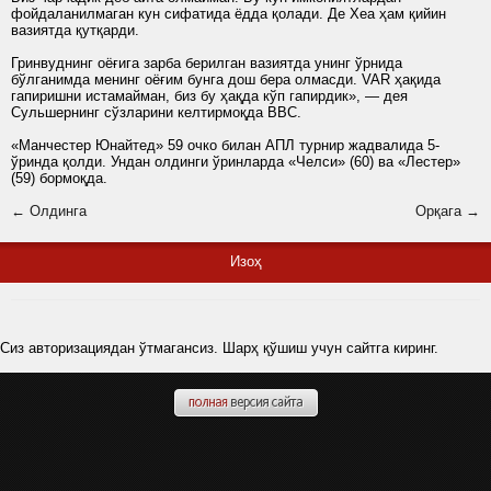
фойдаланилмаган кун сифатида ёдда қолади. Де Хеа ҳам қийин
вазиятда қутқарди.
Гринвуднинг оёғига зарба берилган вазиятда унинг ўрнида
бўлганимда менинг оёғим бунга дош бера олмасди. VAR ҳақида
гапиришни истамайман, биз бу ҳақда кўп гапирдик», — дея
Сульшернинг сўзларини келтирмоқда BBC.
«Манчестер Юнайтед» 59 очко билан АПЛ турнир жадвалида 5-
ўринда қолди. Ундан олдинги ўринларда «Челси» (60) ва «Лестер»
(59) бормоқда.
← Олдинга
Орқага →
Изоҳ
Сиз авторизациядан ўтмагансиз. Шарҳ қўшиш учун сайтга киринг.