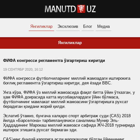
Янгиликлар
Эксклюзив
Блог
Медиа
Янгиликлар
ФИФА конгресси регламентга ўзгартириш киритди
19 СЕНТЯБР 2020, 16:12
ФИФА конгресси футболчиларнинг миллий жамоадаги иштирокига
боғлиқ регламентга ўзгартириш киритди, дея ёзади BBC.
Унга кўра, ФИФА ўз миллий жамоасида фақат битта ўйин ўтказган, у
ҳам ФИФА доирасида катта мусобақалардаги ўйин бўлмаса,
футболчининг мамлакат миллий жамоасини ўзгартиришга рухсат
берадиган қоидани жорий қилди.
Эслатиб ўтамиз, бунгача халқаро спорт арбитраж суди (CAS) 2018
йилда «Барселона» тарбияланувчиси саналмиш Мунир Эль-
Ҳаддадининг Марокаш миллий жамоаси сафида ЖЧ-2018 турнирида
иштирок этишига рухсат бермаган эди.
CAS’нинг бундай қарорига асли марокашлик бўлган ўйинчининг