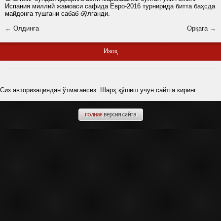
Испания миллий жамоаси сафида Евро-2016 турнирида битта баҳсда
майдонга тушгани сабаб бўлганди.
← Олдинга
Орқага →
Изоҳ
Сиз авторизациядан ўтмагансиз. Шарҳ қўшиш учун сайтга киринг.