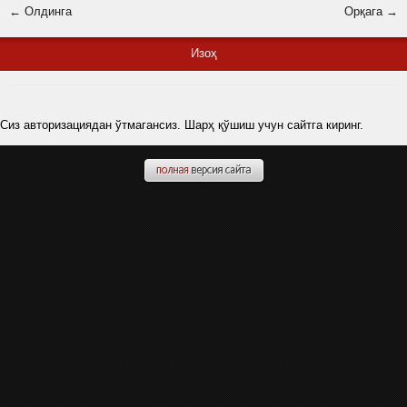
← Олдинга
Орқага →
Изоҳ
Сиз авторизациядан ўтмагансиз. Шарҳ қўшиш учун сайтга киринг.