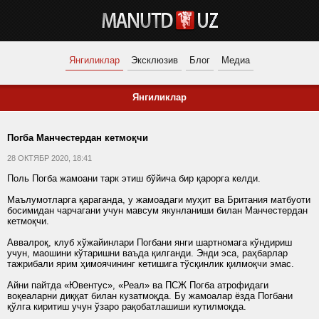
Янгиликлар
Эксклюзив
Блог
Медиа
Янгиликлар
Погба Манчестердан кетмоқчи
28 ОКТЯБР 2020, 18:41
Поль Погба жамоани тарк этиш бўйича бир қарорга келди.
Маълумотларга қараганда, у жамоадаги муҳит ва Британия матбуоти
босимидан чарчагани учун мавсум якунланиши билан Манчестердан
кетмоқчи.
Аввалроқ, клуб хўжайинлари Погбани янги шартномага кўндириш
учун, маошини кўтаришни ваъда қилганди. Энди эса, раҳбарлар
тажрибали ярим ҳимоячининг кетишига тўсқинлик қилмоқчи эмас.
Айни пайтда «Ювентус», «Реал» ва ПСЖ Погба атрофидаги
воқеаларни диққат билан кузатмоқда. Бу жамоалар ёзда Погбани
қўлга киритиш учун ўзаро рақобатлашиши кутилмоқда.