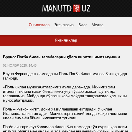
Янгиликлар
Эксклюзив
Блог
Медиа
Янгиликлар
Бруно: Погба билан ғалабаларни қўлга киритишимиз мумкин
02 НОЯБР 2020, 14:43
Бруно Фернандеш жамоадоши Поль Погба билан муносабати ҳақида
гапирди.
«Поль билан муносабатларимиз аъло даражада. Иккимиз ҳам
итальян тилини яхши билганимиз учун ўзаро асосан шу тилда
гаплашамиз. Майдонда бўлгани каби майдон ташқарисида ҳам яхши
муносабатдамиз.
Поль – қувноқ йигит, доим ҳазиллашишни ёқтиради. У билан
Италияда танишган эдик. Манчестерга келиб менда жаҳон чемпиони
билан ёнма-ён ўйнаш имконияти туғилди.
Погба сингари футболчилар билан бир жамоада тўп суриш ҳар доим
ёқимли. Чунки мен ундан, у эса мендан ниманидир ўрганиши мумкин.