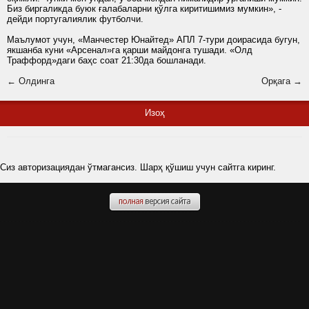
Биз биргаликда буюк ғалабаларни қўлга киритишимиз мумкин», -
дейди португалиялик футболчи.
Маълумот учун, «Манчестер Юнайтед» АПЛ 7-тури доирасида бугун,
якшанба куни «Арсенал»га қарши майдонга тушади. «Олд
Траффорд»даги баҳс соат 21:30да бошланади.
← Олдинга
Орқага →
Изоҳ
Сиз авторизациядан ўтмагансиз. Шарҳ қўшиш учун сайтга киринг.