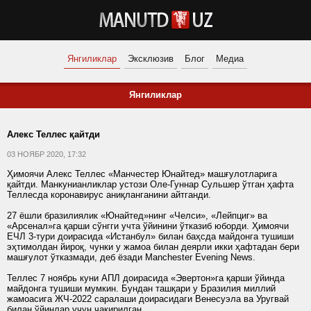
Янгиликлар
Эксклюзив
Блог
Медиа
Янгиликлар
Алекс Теллес қайтди
03 НОЯБР 2020, 17:32
Ҳимоячи Алекс Теллес «Манчестер Юнайтед» машғулотларига
қайтди. Манкунианликлар устози Оле-Гуннар Сульшер ўтган ҳафта
Теллесда коронавирус аниқланганини айтганди.
27 ёшли бразилиялик «Юнайтед»нинг «Челси», «Лейпциг» ва
«Арсенал»га қарши сўнгги учта ўйинини ўтказиб юборди. Ҳимоячи
ЕЧЛ 3-тури доирасида «Истанбул» билан баҳсда майдонга тушиши
эҳтимолдан йироқ, чунки у жамоа билан деярли икки ҳафтадан бери
машғулот ўтказмади, деб ёзади Manchester Evening News.
Теллес 7 ноябрь куни АПЛ доирасида «Эвертон»га қарши ўйинда
майдонга тушиши мумкин. Бундан ташқари у Бразилия миллий
жамоасига ЖЧ-2022 саралаши доирасидаги Венесуэла ва Уругвай
билан ўйинлар учун чақирилган.