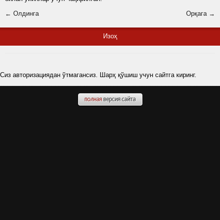
← Олдинга
Орқага →
Изоҳ
Сиз авторизациядан ўтмагансиз. Шарҳ қўшиш учун сайтга киринг.