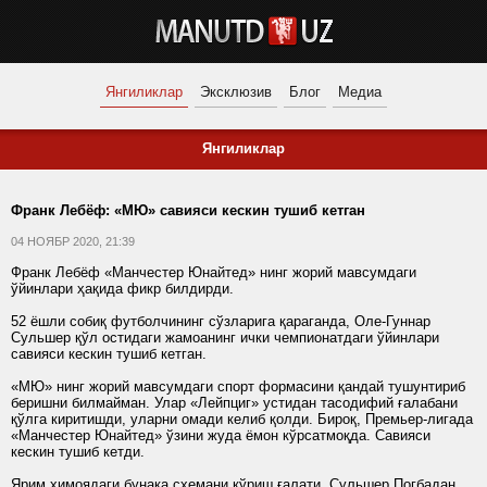
Янгиликлар
Эксклюзив
Блог
Медиа
Янгиликлар
Франк Лебёф: «МЮ» савияси кескин тушиб кетган
04 НОЯБР 2020, 21:39
Франк Лебёф «Манчестер Юнайтед» нинг жорий мавсумдаги
ўйинлари ҳақида фикр билдирди.
52 ёшли собиқ футболчининг сўзларига қараганда, Оле-Гуннар
Сульшер қўл остидаги жамоанинг ички чемпионатдаги ўйинлари
савияси кескин тушиб кетган.
«МЮ» нинг жорий мавсумдаги спорт формасини қандай тушунтириб
беришни билмайман. Улар «Лейпциг» устидан тасодифий ғалабани
қўлга киритишди, уларни омади келиб қолди. Бироқ, Премьер-лигада
«Манчестер Юнайтед» ўзини жуда ёмон кўрсатмоқда. Савияси
кескин тушиб кетди.
Ярим ҳимоядаги бунака схемани кўриш ғалати. Сульшер Погбадан