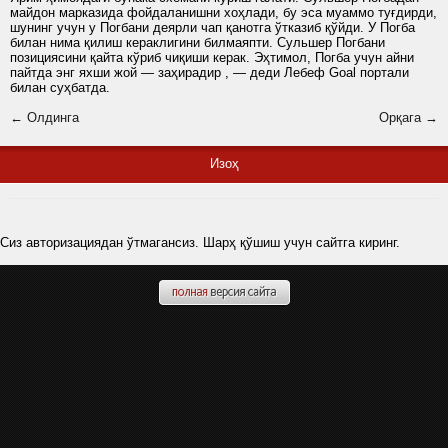
майдон марказида фойдаланишни хоҳлади, бу эса муаммо туғдирди,
шунинг учун у Погбани деярли чап қанотга ўтказиб қўйди. У Погба
билан нима қилиш кераклигини билмаяпти. Сульшер Погбани
позициясини қайта кўриб чиқиши керак. Эҳтимол, Погба учун айни
пайтда энг яхши жой — заҳирадир , — деди Лебеф Goal портали
билан суҳбатда.
← Олдинга
Орқага →
Изоҳ
Сиз авторизациядан ўтмагансиз. Шарҳ қўшиш учун сайтга киринг.