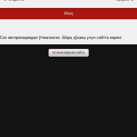
Изоҳ
Сиз авторизациядан ўтмагансиз. Шарҳ қўшиш учун сайтга киринг.