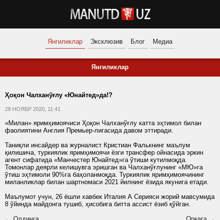
Янгиликлар
Эксклюзив
Блог
Медиа
Янгиликлар
Ҳоқон Чалханўғлу «Юнайтед»да!?
28 НОЯБР 2020, 11:41
«Милан» яримҳимоячиси Ҳоқон Чалханўғлу катта эҳтимол билан
фаолиятини Англия Премьер-лигасида давом эттиради.
Таниқли инсайдер ва журналист Кристиан Фалькнинг маълум
қилишича, туркиялик яримҳимоячи ёзги трансфер ойнасида эркин
агент сифатида «Манчестер Юнайтед»га ўтиши кутилмоқда.
Томонлар деярли келишувга эришган ва Чалханўғлунинг «МЮ»га
ўтиш эҳтимоли 90%га баҳоланмоқда. Туркиялик яримҳимоячининг
миланликлар билан шартномаси 2021 йилнинг ёзида якунига етади.
Маълумот учун, 26 ёшли хавбек Италия А Серияси жорий мавсумида
8 ўйинда майдонга тушиб, ҳисобига битта ассист ёзиб қўйган.
← Олдинга
Орқага →