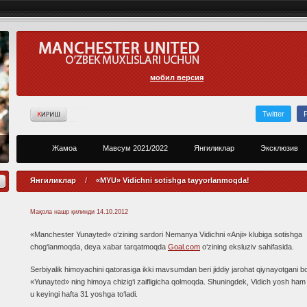
мобил версия
Twitter
Жамоа
Мавсум 2021/2022
Янгиликлар
Эксклюзив
Янгиликлар
/
«MYU» Vidichni sotishga tayyorlanmoqda!
Мақола нашр қилинди
14.10.2012
«Manchester Yunayted» o‘zining sardori Nemanya Vidichni «Anji» klubiga sotishga
chog‘lanmoqda, deya xabar tarqatmoqda
Goal.com
o‘zining eksluziv sahifasida.
Serbiyalik himoyachini qatorasiga ikki mavsumdan beri jiddiy jarohat qiynayotgani bo
«Yunayted» ning himoya chizig‘i zaifligicha qolmoqda. Shuningdek, Vidich yosh ha
u keyingi hafta 31 yoshga to‘ladi.