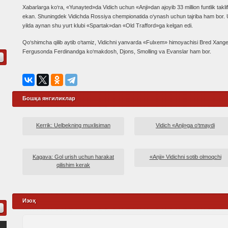
Xabarlarga ko‘ra, «Yunayted»da Vidich uchun «Anji»dan ajoyib 33 million funtlik takli
ekan. Shuningdek Vidichda Rossiya chempionatida o‘ynash uchun tajriba ham bor.
yilda aynan shu yurt klubi «Spartak»dan «Old Trafford»ga kelgan edi.
Qo‘shimcha qilib aytib o‘tamiz, Vidichni yanvarda «Fulxem» himoyachisi Bred Xang
Fergusonda Ferdinandga ko‘makdosh, Djons, Smolling va Evanslar ham bor.
Бошқа янгиликлар
Kerrik: Uelbekning muxlisiman
Vidich «Anji»ga o‘tmaydi
Kagava: Gol urish uchun harakat
«Anji» Vidichni sotib olmoqchi
qilishim kerak
Изоҳ