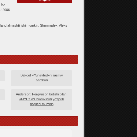
f bor
 U 2006-
eland almashtirishi mumkin. Shuningdek, Aleks
Bakcell «Yunayted»ni rasmiy
hamkori
Anderson: Fergyuson ketishi bilan,
«MYU» o‘z buyukligini yo‘qotib
qo‘yishi mumkin