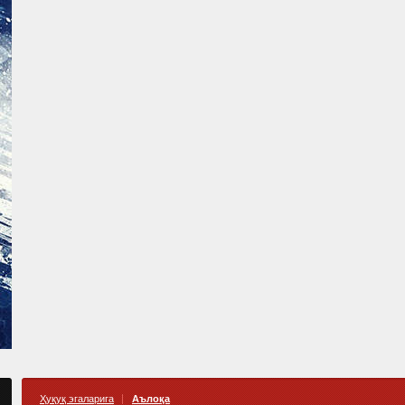
Ҳуқуқ эгаларига
Аълоқа