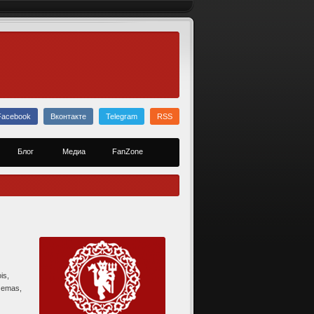
Facebook
Вконтакте
Telegram
RSS
Блог
Медиа
FanZone
is,
m emas,