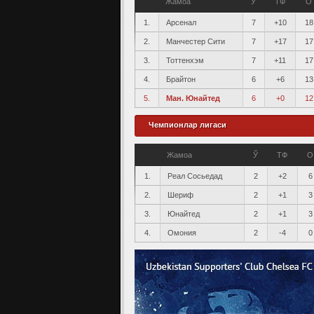
Жамоа
Ў
ТФ
О
1.
Арсенал
7
+10
18
2.
Манчестер Сити
7
+17
17
3.
Тоттенхэм
7
+11
17
4.
Брайтон
6
+6
13
5.
Ман. Юнайтед
6
+0
12
Чемпионлар лигаси
Жамоа
Ў
ТФ
О
1.
Реал Сосьедад
2
+2
6
2.
Шериф
2
+1
3
3.
Юнайтед
2
+1
3
4.
Омония
2
-4
0