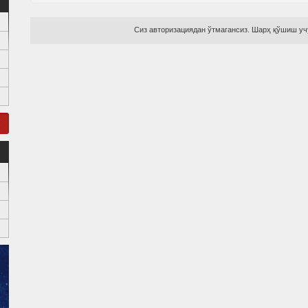
Сиз авторизациядан ўтмагансиз. Шарҳ қўшиш учу