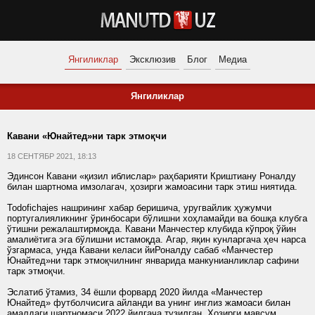
Янгиликлар
Эксклюзив
Блог
Медиа
Янгиликлар
Кавани «Юнайтед»ни тарк этмоқчи
18 СЕНТЯБР 2021, 18:13
Эдинсон Кавани «қизил иблислар» раҳбарияти Криштиану Роналду
билан шартнома имзолагач, ҳозирги жамоасини тарк этиш ниятида.
Todofichajes нашрининг хабар беришича, уругвайлик ҳужумчи
португалияликнинг ўринбосари бўлишни хоҳламайди ва бошқа клубга
ўтишни режалаштирмоқда. Кавани Манчестер клубида кўпроқ ўйин
амалиётига эга бўлишни истамоқда. Агар, яқин кунларгача ҳеч нарса
ўзгармаса, унда Кавани келаси йиРоналду сабаб «Манчестер
Юнайтед»ни тарк этмоқчилнинг январида манкунианликлар сафини
тарк этмоқчи.
Эслатиб ўтамиз, 34 ёшли форвард 2020 йилда «Манчестер
Юнайтед» футболчисига айланди ва унинг инглиз жамоаси билан
амалдаги шартномаси 2022 йилгача тузилган. Ҳозирги мавсум