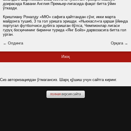
доирасида Кавани Англия Премьер-лигасида фақат битта ўйин
ўтказди.
Криштиану Роналду «МЮ» сафига қайтгандан сўнг, икки марта
майдонга тушиб, 3 та гол уришга эришди. «Ньюкасл»га қарши ўйинда
португал футболчиси дублга эришган бўлса, Чемпионлар лигаси
гуруҳ босқичининг биринчи турида «Янг Бойз» дарвозасига битта гол
урган.
← Олдинга
Орқага →
Изоҳ
Сиз авторизациядан ўтмагансиз. Шарҳ қўшиш учун сайтга киринг.