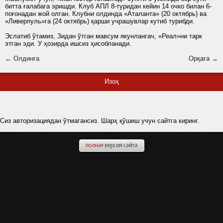
битта ғалабага эришди. Клуб АПЛ 8-туридан кейин 14 очко билан 6-
поғонадан жой олган. Клубни олдинда «Аталанта» (20 октябрь) ва
«Ливерпуль»га (24 октябрь) қарши учрашувлар кутиб турибди.
Эслатиб ўтамиз, Зидан ўтган мавсум якунлангач, «Реал»ни тарк
этган эди. У ҳозирда ишсиз ҳисобланади.
← Олдинга
Орқага →
Изоҳ
Сиз авторизациядан ўтмагансиз. Шарҳ қўшиш учун сайтга киринг.