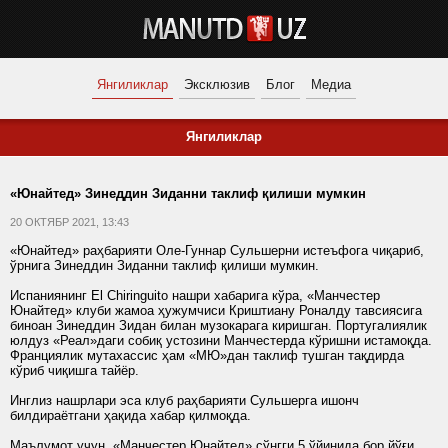
Янгиликлар
Эксклюзив
Блог
Медиа
Янгиликлар
«Юнайтед» Зинеддин Зиданни таклиф қилиши мумкин
20 ОКТЯБР 2021, 13:43
«Юнайтед» раҳбарияти Оле-Гуннар Сульшерни истеъфога чиқариб,
ўрнига Зинеддин Зиданни таклиф қилиши мумкин.
Испаниянинг El Chiringuito нашри хабарига кўра, «Манчестер
Юнайтед» клуби жамоа ҳужумчиси Криштиану Роналду тавсиясига
биноан Зинеддин Зидан билан музокарага киришган. Португалиялик
юлдуз «Реал»даги собиқ устозини Манчестерда кўришни истамоқда.
Франциялик мутахассис ҳам «МЮ»дан таклиф тушган тақдирда
кўриб чиқишга тайёр.
Инглиз нашрлари эса клуб раҳбарияти Сульшерга ишонч
билдираётгани ҳақида хабар қилмоқда.
Маълумот учун, «Манчестер Юнайтед» сўнгги 5 ўйинида бор йўғи