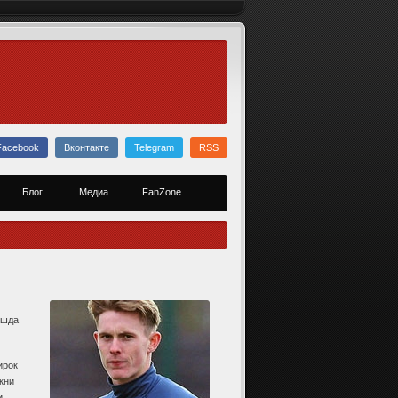
Facebook
Вконтакте
Telegram
RSS
Блог
Медиа
FanZone
ишда
ирок
кни
и.