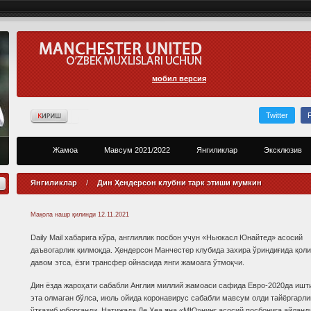
мобил версия
Twitter
Жамоа
Мавсум 2021/2022
Янгиликлар
Эксклюзив
Янгиликлар
/
Дин Ҳендерсон клубни тарк этиши мумкин
Мақола нашр қилинди
12.11.2021
Daily Mail хабарига кўра, англиялик посбон учун «Ньюкасл Юнайтед» асосий
даъвогарлик қилмоқда. Ҳендерсон Манчестер клубида захира ўриндиғида қол
давом этса, ёзги трансфер ойнасида янги жамоага ўтмоқчи.
Дин ёзда жароҳати сабабли Англия миллий жамоаси сафида Евро-2020да ишт
эта олмаган бўлса, июль ойида коронавирус сабабли мавсум олди тайёргарли
ўтказиб юборганди. Натижада Де Хеа яна «МЮ»нинг асосий посбонига айланд