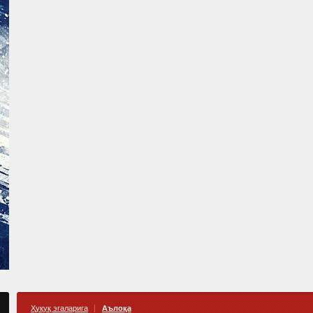
Ҳуқуқ эгаларига
Аълоқа