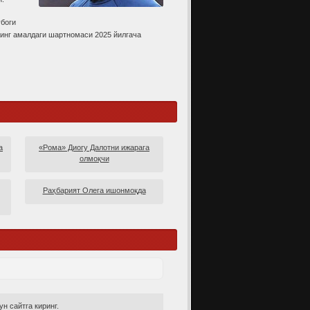
убоги
нинг амалдаги шартномаси 2025 йилгача
а
«Рома» Диогу Далотни ижарага
олмоқчи
Раҳбарият Олега ишонмоқда
н сайтга киринг.