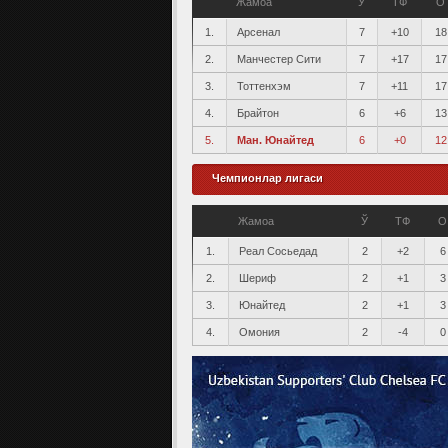
Жамоа
Ў
ТФ
О
1.
Арсенал
7
+10
18
2.
Манчестер Сити
7
+17
17
3.
Тоттенхэм
7
+11
17
4.
Брайтон
6
+6
13
5.
Ман. Юнайтед
6
+0
12
Чемпионлар лигаси
Жамоа
Ў
ТФ
О
1.
Реал Сосьедад
2
+2
6
2.
Шериф
2
+1
3
3.
Юнайтед
2
+1
3
4.
Омония
2
-4
0