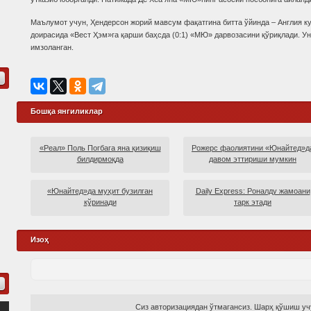
Маълумот учун, Ҳендерсон жорий мавсум фақатгина битта ўйинда – Англия к
доирасида «Вест Ҳэм»га қарши баҳсда (0:1) «МЮ» дарвозасини қўриқлади. У
имзоланган.
Бошқа янгиликлар
«Реал» Поль Погбага яна қизиқиш
Рожерс фаолиятини «Юнайтед»д
билдирмоқда
давом эттириши мумкин
«Юнайтед»да муҳит бузилган
Daily Express: Роналду жамоани
кўринади
тарк этади
Изоҳ
Сиз авторизациядан ўтмагансиз. Шарҳ қўшиш учу