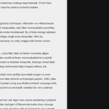
krorlanmas onlarga bag’shlanadi. O’zim ham
 barcha sirlarni ochishni istadim.
o’ng’ishsiz bo’lmaydi. «Aberdin» va «Manchester
sh maqsadida, ular bilan munosabatni yaxshilay
i vosita hisoblanadi. Bu o’rinda menga tabiatan
muhitga singib keta olmaydilar. Men bu
 ma’naviy va ruhiy ongiga kirib borish uchun
o’yinchilar bilan echinish xonasida qilgan
ilan unutib bo’lmas munosabatlarimni sog’inib
adi va klubdan ketayotib, bizlarga omad tiladi.
ning mehmondo’stligi chegara bilmas edi.
boshida meni qo’llab-quvvatlab turgan va men
 bilan birinchi uchrashgan paytim, 1981 yilda
’yindan so’ng esa Bobbi echinish xonasiga kirib,
o’yishi va insoniylik xislatlari bir umr yodimda
 bor edi. Agar men zaxira tarkibning o’yinlarini
undan tashqari «Oldxem»da katta shuv-shuvga
ba og’ir ahvolga solib qo’yishgandi, shu sababli