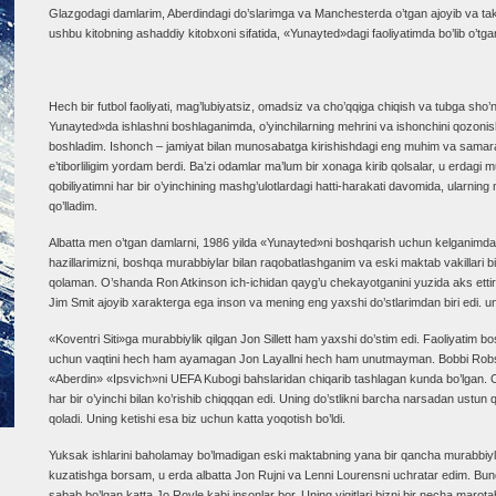
Glazgodagi damlarim, Aberdindagi do’slarimga va Manchesterda o’tgan ajoyib va ta
ushbu kitobning ashaddiy kitobxoni sifatida, «Yunayted»dagi faoliyatimda bo’lib o’tgan
Hech bir futbol faoliyati, mag’lubiyatsiz, omadsiz va cho’qqiga chiqish va tubga sh
Yunayted»da ishlashni boshlaganimda, o’yinchilarning mehrini va ishonchini qozoni
boshladim. Ishonch – jamiyat bilan munosabatga kirishishdagi eng muhim va samaral
e’tiborliligim yordam berdi. Ba’zi odamlar ma’lum bir xonaga kirib qolsalar, u erdagi 
qobiliyatimni har bir o’yinchining mashg’ulotlardagi hatti-harakati davomida, ularning
qo’lladim.
Albatta men o’tgan damlarni, 1986 yilda «Yunayted»ni boshqarish uchun kelganimda, 
hazillarimizni, boshqa murabbiylar bilan raqobatlashganim va eski maktab vakillari b
qolaman. O’shanda Ron Atkinson ich-ichidan qayg’u chekayotganini yuzida aks ettirm
Jim Smit ajoyib xarakterga ega inson va mening eng yaxshi do’stlarimdan biri edi. u
«Koventri Siti»ga murabbiylik qilgan Jon Sillett ham yaxshi do’stim edi. Faoliyatim 
uchun vaqtini hech ham ayamagan Jon Layallni hech ham unutmayman. Bobbi Robson
«Aberdin» «Ipsvich»ni UEFA Kubogi bahslaridan chiqarib tashlagan kunda bo’lgan. O
har bir o’yinchi bilan ko’rishib chiqqqan edi. Uning do’stlikni barcha narsadan ustun q
qoladi. Uning ketishi esa biz uchun katta yoqotish bo’ldi.
Yuksak ishlarini baholamay bo’lmadigan eski maktabning yana bir qancha murabbiylari
kuzatishga borsam, u erda albatta Jon Rujni va Lenni Lourensni uchratar edim. B
sabab bo’lgan katta Jo Royle kabi insonlar bor. Uning yigitlari bizni bir necha marota