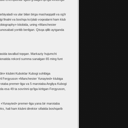
rbiyaladi va ular bilan birga mashaqqatli va og’ir
yilgi finalni va boshqa ko’plab voqealarni ham klub
utobiography» kitobida, uning «Manchester
nosabati yoritib berilgan. Qisqa qilib aytganda
sida tavallud topgan. Markaziy hujumchi
pionatida rekord summa sanalgan 65 ming funt
rdin» klubini Kuboklar Kubogi sohibiga
86 yil Fergyuson «Manchester Yunayted» klubiga
marotaba premer-liga va 5 marotaba Angliya Kubogi
tida esa 49 ta sovrinni qo’lga kiritgan Fergyuson,
a, «Yunayted» premer-liga yana bir marotaba
eks, hali ham klubni direktor sifatida boshqarib