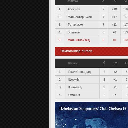
Жамоа
Ў
ТФ
О
1.
Арсенал
7
+10
18
2.
Манчестер Сити
7
+17
17
3.
Тоттенхэм
7
+11
17
4.
Брайтон
6
+6
13
5.
Ман. Юнайтед
6
+0
12
Чемпионлар лигаси
Жамоа
Ў
ТФ
О
1.
Реал Сосьедад
2
+2
6
2.
Шериф
2
+1
3
3.
Юнайтед
2
+1
3
4.
Омония
2
-4
0