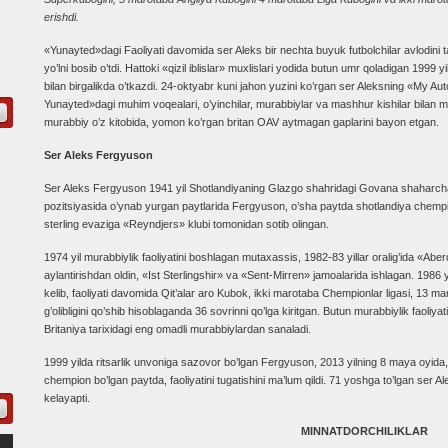
erishdi.
«Yunayted»dagi Faoliyati davomida ser Aleks bir nechta buyuk futbolchilar avlodini ta
yo’lni bosib o’tdi. Hattoki «qizil iblislar» muxlislari yodida butun umr qoladigan 1999 
bilan birgalikda o’tkazdi. 24-oktyabr kuni jahon yuzini ko’rgan ser Aleksning «My A
Yunayted»dagi muhim voqealari, o’yinchilar, murabbiylar va mashhur kishilar bilan mu
murabbiy o’z kitobida, yomon ko’rgan britan OAV aytmagan gaplarini bayon etgan.
Ser Aleks Fergyuson
Ser Aleks Fergyuson 1941 yil Shotlandiyaning Glazgo shahridagi Govana shaharcha
pozitsiyasida o’ynab yurgan paytlarida Fergyuson, o’sha paytda shotlandiya chem
sterling evaziga «Reyndjers» klubi tomonidan sotib olingan.
1974 yil murabbiylik faoliyatini boshlagan mutaxassis, 1982-83 yillar oralig’ida «Abe
aylantirishdan oldin, «Ist Sterlingshir» va «Sent-Mirren» jamoalarida ishlagan. 19
kelib, faoliyati davomida Qit’alar aro Kubok, ikki marotaba Chempionlar ligasi, 13 
g’olibligini qo’shib hisoblaganda 36 sovrinni qo’lga kiritgan. Butun murabbiylik faoliya
Britaniya tarixidagi eng omadli murabbiylardan sanaladi.
1999 yilda ritsarlik unvoniga sazovor bo’lgan Fergyuson, 2013 yilning 8 maya oyid
chempion bo’lgan paytda, faoliyatini tugatishini ma’lum qildi. 71 yoshga to’lgan ser Al
kelayapti.
MINNATDORCHILIKLAR