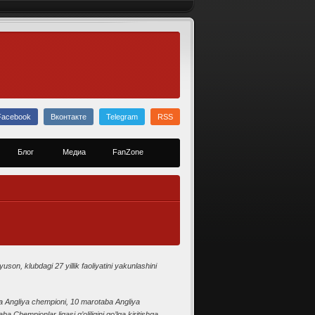
Facebook
Вконтакте
Telegram
RSS
Блог
Медиа
FanZone
n, klubdagi 27 yillik faoliyatini yakunlashini
a Angliya chempioni, 10 marotaba Angliya
Chempionlar ligasi g’oliligini qo’lga kiritishga