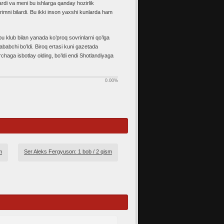
ardi va meni bu ishlarga qanday hozirlik
imni bilardi. Bu ikki inson yaxshi kunlarda ham
 klub bilan yanada ko’proq sovrinlarni qo’lga
ababchi bo’ldi. Biroq ertasi kuni gazetada
rchaga isbotlay olding, bo’ldi endi Shotlandiyaga
0.00
%
m
Ser Aleks Fergyuson: 1 bob / 2 qism