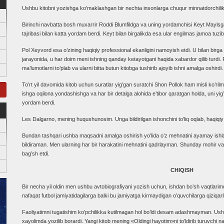
Ushbu kitobni yozishga ko’maklashgan bir nechta insonlarga chuqur minnatdorchilik
Birinchi navbatta bosh muxarrir Roddi Blumfildga va uning yordamchisi Keyt Maylsga
tajribasi bilan katta yordam berdi. Keyt bilan birgalikda esa ular engilmas jamoa tuzib,
Pol Xeyvord esa o’zining haqiqiy professional ekanligini namoyish etdi. U bilan birga 
jarayonida, u har doim meni ishning qanday ketayotgani haqida xabardor qilib turdi
ma’lumotlarni to’plab va ularni bitta butun kitobga tushirib ajoyib ishni amalga oshirdi.
To’rt yil davomida kitob uchun suratlar yig’gan suratchi Shon Pollok ham misli ko’rilm
ishga oqilona yondashishga va har bir detalga alohida e’tibor qaratgan holda, uni yi
yordam berdi.
Les Dalgarno, mening huqushunosim. Unga bildirilgan ishonchini to’liq oqlab, haqiqiy 
Bundan tashqari ushba maqsadni amalga oshirish yo’lida o’z mehnatini ayamay ishl
bildiraman. Men ularning har bir harakatini mehnatini qadrlayman. Shunday mohir va
bag’sh etdi.
CHIQISH
Bir necha yil oldin men ushbu avtobiografiyani yozish uchun, ishdan bo’sh vaqtlari
nafaqat futbol jamiyatidagilarga balki bu jamiyatga kirmaydigan o’quvchilarga qiziqarli
Faoliyatimni tugatishim ko’pchilikka kutilmagan hol bo’ldi desam adashmayman. Ush
xayolimda yozilib borardi. Yangi kitob mening «Oldingi hayotim»ni to’ldirib turuvchi na