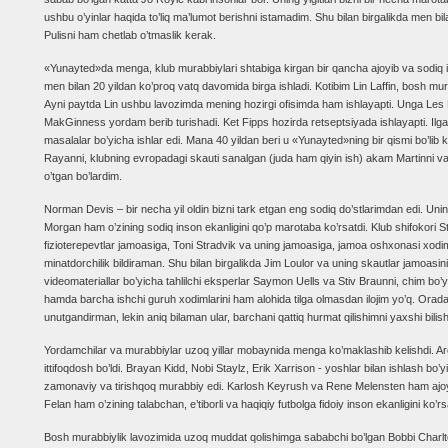
ushbu o’yinlar haqida to’liq ma’lumot berishni istamadim. Shu bilan birgalikda men bi
Pulisni ham chetlab o’tmaslik kerak.
«Yunayted»da menga, klub murabbiylari shtabiga kirgan bir qancha ajoyib va sodiq inso
men bilan 20 yildan ko’proq vatq davomida birga ishladi. Kotibim Lin Laffin, bosh mu
Ayni paytda Lin ushbu lavozimda mening hozirgi ofisimda ham ishlayapti. Unga Les 
MakGinness yordam berib turishadi. Ket Fipps hozirda retseptsiyada ishlayapti. Ilgar
masalalar bo’yicha ishlar edi. Mana 40 yildan beri u «Yunayted»ning bir qismi bo’l
Rayanni, klubning evropadagi skauti sanalgan (juda ham qiyin ish) akam Martinni va 
o’tgan bo’lardim.
Norman Devis – bir necha yil oldin bizni tark etgan eng sodiq do’stlarimdan edi. Unin
Morgan ham o’zining sodiq inson ekanligini qo’p marotaba ko’rsatdi. Klub shifokori 
fizioterepevtlar jamoasiga, Toni Stradvik va uning jamoasiga, jamoa oshxonasi xod
minatdorchilik bildiraman. Shu bilan birgalikda Jim Loulor va uning skautlar jamoasini
videomateriallar bo’yicha tahlilchi eksperlar Saymon Uells va Stiv Braunni, chim bo’
hamda barcha ishchi guruh xodimlarini ham alohida tilga olmasdan ilojim yo’q. Orada ba
unutgandirman, lekin aniq bilaman ular, barchani qattiq hurmat qilishimni yaxshi bilish
Yordamchilar va murabbiylar uzoq yillar mobaynida menga ko’maklashib kelishdi. 
ittifoqdosh bo’ldi. Brayan Kidd, Nobi Staylz, Erik Xarrison - yoshlar bilan ishlash bo
zamonaviy va tirishqoq murabbiy edi. Karlosh Keyrush va Rene Melensten ham ajo
Felan ham o’zining talabchan, e’tiborli va haqiqiy futbolga fidoiy inson ekanligini ko’rs
Bosh murabbiylik lavozimida uzoq muddat qolishimga sababchi bo’lgan Bobbi Charl