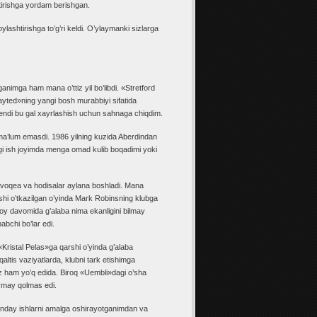
ntirishga yordam berishgan.
ylashtirishga to’g’ri keldi. O’ylaymanki sizlarga
animga ham mana o’ttiz yil bo’libdi. «Stretford
yted»ning yangi bosh murabbiyi sifatida
 endi bu gal xayrlashish uchun sahnaga chiqdim.
a’lum emasdi. 1986 yilning kuzida Aberdindan
gi ish joyimda menga omad kulib boqadimi yoki
i voqea va hodisalar aylana boshladi. Mana
hi o’tkazilgan o’yinda Mark Robinsning klubga
r oy davomida g’alaba nima ekanligini bilmay
bchi bo’lar edi.
n «Kristal Pelas»ga qarshi o’yinda g’alaba
ltis vaziyatlarda, klubni tark etishimga
 ham yo’q edida. Biroq «Uembli»dagi o’sha
ormay qolmas edi.
qanday ishlarni amalga oshirayotganimdan va