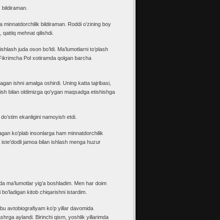
 bildiraman.
 minnatdorchilik bildiraman. Roddi o’zining boy
 qattiq mehnat qilishdi.
ishlash juda oson bo’ldi. Ma’lumotlarni to’plash
. Fikrimcha Pol xotiramda qolgan barcha
agan ishni amalga oshirdi. Uning katta tajribasi,
g’ish bilan oldimizga qo’ygan maqsadga etishishga
do’stim ekanligini namoyish etdi.
agan ko’plab insonlarga ham minnatdorchilik
 iste’dodli jamoa bilan ishlash menga huzur
mda ma’lumotlar yig’a boshladim. Men har doim
 bo’ladigan kitob chiqarishni istardim.
bu avtobiografiyam ko’p yillar davomida
shrga aylandi. Birinchi qism, yoshlik yillarimda