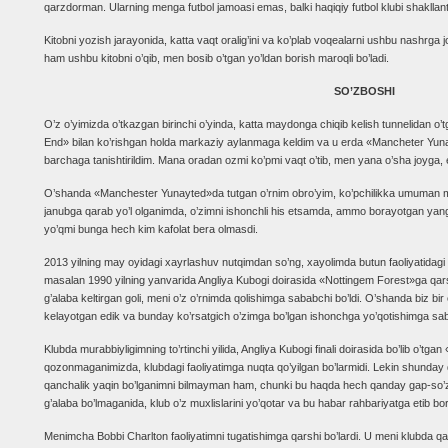
qarzdorman. Ularning menga futbol jamoasi emas, balki haqiqiy futbol klubi shaklla
Kitobni yozish jarayonida, katta vaqt oralig’ini va ko’plab voqealarni ushbu nashrga jo
ham ushbu kitobni o’qib, men bosib o’tgan yo’ldan borish maroqli bo’ladi.
SO’ZBOSHI
O’z o’yimizda o’tkazgan birinchi o’yinda, katta maydonga chiqib kelish tunnelidan o’tg
End» bilan ko’rishgan holda markaziy aylanmaga keldim va u erda «Mancheter Yuna
barchaga tanishtirildim. Mana oradan ozmi ko’pmi vaqt o’tib, men yana o’sha joyga,
O’shanda «Manchester Yunayted»da tutgan o’rnim obro’yim, ko’pchilikka umuman m
janubga qarab yo’l olganimda, o’zimni ishonchli his etsamda, ammo borayotgan yan
yo’qmi bunga hech kim kafolat bera olmasdi.
2013 yilning may oyidagi xayrlashuv nutqimdan so’ng, xayolimda butun faoliyatidag
masalan 1990 yilning yanvarida Angliya Kubogi doirasida «Nottingem Forest»ga qars
g’alaba keltirgan goli, meni o’z o’rnimda qolishimga sababchi bo’ldi. O’shanda biz bi
kelayotgan edik va bunday ko’rsatgich o’zimga bo’lgan ishonchga yo’qotishimga saba
Klubda murabbiyligimning to’rtinchi yilida, Angliya Kubogi finali doirasida bo’lib o’tga
qozonmaganimizda, klubdagi faoliyatimga nuqta qo’yilgan bo’larmidi. Lekin shunday qa
qanchalik yaqin bo’lganimni bilmayman ham, chunki bu haqda hech qanday gap-so’z
g’alaba bo’lmaganida, klub o’z muxlislarini yo’qotar va bu habar rahbariyatga etib b
Menimcha Bobbi Charlton faoliyatimni tugatishimga qarshi bo’lardi. U meni klubda 