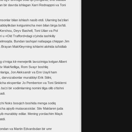
lan bir davrda ishlagan Xarri Rednappni va Toni
nlar bilan ishlash nasib etdi. Ularning ba’zilari
rabbiylikdan ketgunimcha men bilan birga bo’ldi.
Kershou, Deyv Bashell, Toni Uilan va Pol
i u «Old Trafford»dagi o’yinda tashkiliy
ib kelmoqda. Bundan tashqari nafaqaga chiqqan Jim
Brayan MakKleyrning ishlarini alohida ta’kidlab
g o’rniga kit-menejerlik lavozimiga kelgan Albert
Stiv MakNelliga, Rom Svayr boshliq
imlariga, Jon Aleksandr va Enn Uayli ham
, darvozabonlar murabbiyi Erik Stilni,
yicha ekspertlar Jo Pemberton va Toni Sinklerni
’zi bir xodimlarning nomini tilga olib o’tishni
adi.
Archi Noks bosqich boshida menga sodiq
’yicha ajoyib mutaxassislar. Stiv Maklaren juda
yib murabbiy edilar. Mening yordachim Mayk
atdi.
tondan va Martin Edvardsdan bir umr