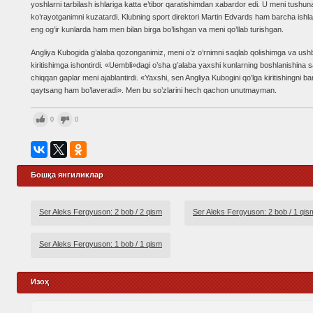
yoshlarni tarbilash ishlariga katta e’tibor qaratishimdan xabardor edi. U meni tushun
ko’rayotganimni kuzatardi. Klubning sport direktori Martin Edvards ham barcha ishlar
eng og’ir kunlarda ham men bilan birga bo’lishgan va meni qo’llab turishgan.
Angliya Kubogida g’alaba qozonganimiz, meni o’z o’rnimni saqlab qolishimga va ushbu
kiritishimga ishontirdi. «Uembli»dagi o’sha g’alaba yaxshi kunlarning boshlanishina s
chiqqan gaplar meni ajablantirdi. «Yaxshi, sen Angliya Kubogini qo’lga kiritishingni ba
qaytsang ham bo’laveradi». Men bu so’zlarini hech qachon unutmayman.
0
0
Бошқа янгиликлар
Ser Aleks Fergyuson: 2 bob / 2 qism
Ser Aleks Fergyuson: 2 bob / 1 qis
Ser Aleks Fergyuson: 1 bob / 1 qism
Изоҳ