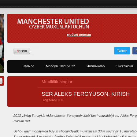
мобил версия
Twitter
Жамоа
Мавсум 2021/2022
Янгиликлар
Эксклюзив
Mualliflik bloglari
SER ALEKS FERGYUSON: KIRISH
Blog MANUTD
2013 yilning 8 mayida «Manchester Yunayted» klubi bosh murabbiyi ser Aleks Fergyuso
ma’lum qildi.
Ushbu davr mobaynida buyuk shotlandiyalik mutaxassis 38 ta sovrinni: 13 marotab
Superkubogini, 5 marotaba Angliya Kubogini 4 marotaba Liga Kubogini va ikki marotaba 