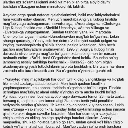
ulardan uzr so’ramasligimni aytdi va men bilan birga ajoyib davrni
boshdan o’tkazgani uchun minnatdorchilik bildirdi.
Xayolan ortga qarab nafaqat g’alabalarimizni, balki mag’lubiyatlarimizni
ham yaxshi eslay olaman. Men uch marotaba Angliya Kubogi finalida
mag’lubiyatga uchraganman: «Everton»ga, «Arsenal»ga va «Chelsi»ga.
Liga Kubogi finalida esa «Sheffild Uensdey», «Aston Villa»ga va
«Liverpul»ga yutqazganman. Bundan tashqari yana ikki marotaba
Chempionlar Ligasi finalida «Barselona»dan mag’lub bo’lganmiz. Lekin
shunga qaramay, «Yunayted» har doim o’z obro’yini saqlab qolgan va
keyingi musobaqalarda g’oliblik shohsupasiga ko’tarilgan. Men hech
qachon mag’lubiyatlarni unutmayman. 1995 yil Angliya Kubogi finali
doirasida «Everton»ga mag’lub bo’lganimizdan so’ng men bir narsani
tushunib etdim: «Bo’ldi, bas! O’zgarishlar davri keldi». Shundan so’ng
jamoaning asosiy tarkibiga keyinchalik «Klass-92» deb nom olgan
akademiyaning yosh futbolchilarini jalb eta boshladim. Biz ularni har doim
zaxirada olib tura olmasdik axir. Bu o’zgacha o’yinchilar guruhi edi.
«Yunayted»ning mag’lubiyati har doim turli xildagi yangiliklarga va ko’plab
fikr- mulohazalarga sabab bo’lardi. Men hech qachon birxillikni
yoqtirmaganman, shu sababli tarkibda o’zgarishlar bo’lib turgan. Finalda
uchralgan mag’lubiyat alami oddiy o’yindan ko’ra ancha kuchli bo’ladi.
Ayniqsa, o’yinni sen boshqarayotib raqib darvozasi tomon 23 marta zarba
bersang-u, raqib esa sen tomon atigi 2ta zarba berib yoki penaltilar
seriyasida sendan g’alabani ilib ketsa ich-ichingdan kuyinarkansan. Lekin
men o’zimga «Yaxshiroq fikrla, bunday holat qaytarilmasligi uchun nimadir
qilish kerak», degan savollar berardim. Men har doim og’ir vaziyatdan
chiqib ketish va oldingi holatga qaytishga harakat qilardim. Asosiy
maqsadim, shu kabi holatga tushib qolsam, undan qaysi yo’l bilan chiqib
ketish yo’llarini izlashdan iborat edi. Mag’lubiyatdan so’ng endi barchasi