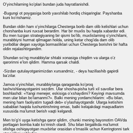
O’yinchilarning ko’plari bundan juda hayratlanishdi.
-Bugungi ot poygasiga borib yaxshilab hordiq chiqaringlar. Payshanba
kuni ko’rishamiz.
Bundan oldin ham o’yinchilarga Chesterga borib dam olib kelishlari uchun
chorshanba kuni ruxsat berardim. Har bir muxlis bu haqda xabardor edi.
Bu men tuzgan strategiyaning bir qismi bo’lib, muxlislarning o’yinchilarni,
murabbiyni hurmat qilmagan holda, uning ketar chog’ida dam olib
yuribdilar degan xayolga bormasliklari uchun Chesterga borishni bir hafta
oldin rejalashtirgandim.
Shundan so’ng murabbiylar shtabi xonasiga chiqdim va ularga o’z
qarorimni e’lon qildim. Hamma qarsak chaldi.
-Sizdan qutulayotganimizdan xursandmiz, - deya hazillashib gapirdi
ba’zilar.
Jamoa o’yinchilari, murabbiylarga qaraganda ko’proq
tashvishlanayotganini sezdim. Ular shosha-pisha turli xil savollar bera
boshlashdi: «Yangi menejer, eskisiga o’xshaydimi? Keyingi mavsumda
men ular bilan bo’lamanmi?». Balki mening yordamchilarim: «Bu bilan,
mening ham faoliyatim tugadi deb» o’ylashayotgandir. Ularga ketishim
sabablari haqida tushuntirishning emas, balki kelajakdagi maqsadlarim
xususida ma’lumot berish vaqti kelgandi.
Men to’g’ri uyga ketishga qaror qildim, chunki mening bayonotim OAVda
portlagan bomba kabi ko’rinish olardi. Shu bilan birgalikda ma’lumot
olishga oshiqayotgan muxbirlar orasidan o’tmaslik uchun Kerringtonni tark