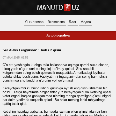
Янгиликлар
Эксклюзив
Блог
Медиа
Avtobiografiya
Ser Aleks Fergyuson: 1 bob / 2 qism
07 МАЙ 2015, 01:59
O’n etti yoshingda kuchga to’la bo’lasan va oqimga qarshi suza olasan,
biroq yosh o’tgan sari buning iloji bo’lmay qoladi. Shu sababli
ketganimdan so’ng bo’sh qolmaslik maqsadida Amerikadagi loyihalar
ustida ishlay boshladim. Faoliyatimni tugatganimdan so’ng ham ishsiz
yurishimga shotlandcha g’ururim yo’l qo’ymasdi.
Ketayotganimni klubning ishchi guruhiga aytish eng qiyin ishlardan biri
bo’ldi. Ularga hayotimda o’zgarishlar yuz berayotganini va Ketining opasi
vafot etgani haqida gapirganimda ularning menga qaratilgan g’amli nigohi
har doim yodimda saqlanib qoladi. Bu holat mening ichki ruhiyatimga
qattiq ta’sir qildi.
Ketishim haqidagi xabarlar, bu haqda rasman e’lon qilinishidan bir kun
oldin haqiqiy shou-shuvga aylanib ketdi. Bu haqda hali akam Martinga