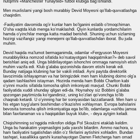
nutqimni «Manchester Yunayted» futbol klubiga bag’ishlandi.
Men muxlislarni yangi bosh murabbiy Devid Moyesni qo’llab-quvvatlashga
chaqirdim.
-Faoliyatim davomida og’ir kunlar ham bo’lganini eslatib o’tmoqchiman.
O’sha vaqtda klub menga ko’maklashdi. Qiyin kunlarda yordamchilarim
hamda o’yinchilar menga katta madad berishdi. Shuning uchun sizlarning
hozirgi vazifangiz yangi menejerni qo’llab-quvvatlashdan iborat. Bu juda
muhim.
Devid haqida ma’lumot bermaganimda, odamlar «Fergyuson Moyesni
murabbiylikka nomzod sifatida ko’rsatayotgani haqiqatmikan?» deb savol
berishlari aniq edi. Unga bildirilayotgan ishonchni ommaga namoyish etish
muhim vazifa edi. Klub g’alaba qozonishda davom etishi kerak edi.
Bunday natijaga klubning har bir vakili intiladi. Ayni paytda direktorlik
lavozimida ishlayapman va har biringizdek men ham klubning doimo olg’a
qadam tashlashini istayman. Hozirda menda ham Bobbi Charlton kabi
o’yinni muxlis sifatida tomosha qilish imkoniyati mavjud. Chunki Bobbi
faoliyatida xuddi shunday qilgan edi-da. Hoynahoy siz Bobbini g’alaba
qozongan paytimizda ko’rgandirsiz, uning ko’zlari qo’vonchga to’lib
chaqnab ketardi. U o’yinning har bir soniyasidan lazzatlanardi. Men ham u
his etgan tuyg’ularni boshimdan o’tkazishni xohlayman. Evropa bahslarini
bevosita tomosha qilish imkoniyatiga ega bo’lib, odamlarga «ushbu jamoa
bilan faxrlanaman va u haqiqatdan buyuk klub», - deya aytgim keladi.
Chiqishimning so’nggida mikrofon oldiga Pol Skoulzni etaklab keldim.
Unga bu harakatim yoqmasligini juda yaxshi bilardim. Ammo nachora, u
ham faoliyatini tugatishdan oldin o’z fikrlarini aytishini xohladim. Bundan
tashqari, kasallikka qarshi kurashayotgan Darren Fletcherga ham omad