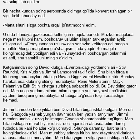
va soliq tilab qoldim.
Bir necha kundan so’ng aeroportda oldimga qo’lida konvert ushlagan bir
yigit kelib shunday dedi:
-Mana shuni sizga pochta orqali jo’natmoqchi edim.
U erda Irlandiya gazetasida keltirilgan maqola bor edi. Mazkur maqolada
nega men klubni ham, boshqaruv uslubim singari tark etganim aytib
o’tilgan edi. «Fergyusoncha uslub» deb sarlavha keltirgan edi maqola
muallifi. Menga maqolaning o’sha qismi juda yoqdi. Bu maqola
ko’nglimdagidek yozilgan edi va «Yunayted»ni boshqargan onlarimni
eslatdi, shu sababli uni miriqib o’qidim.
Ketganimdan so’ng Devid klubga «Everton»dagi yordamchilari - Stiv
Raundni, Kris Vuds va Jimmi Lamsdenni taklif qildi. Shu bilan birga u
klubning murabbiylar shtabiga Rayan Giggz va Fil Nevillni kiritdi. Bunday
harakat esa klubning oldingi murabbiylari Rene Melenstenni, Mayk
Felanni va Erik Stilni chetga surishga sababchi bo’ldi. Bu Devidning qarori
edi. Men unga yordamchilarim bilan birga ish yuritsa yaxshi bo’lishini
aytdim, biroq uning murabbiylar shtabiga to’g’ridan to’g’ri aralashgim
kelmadi.
Jimmi Lamsden ko’p yildan beri Devid bilan birga ishlab kelgan. Men uni
hali Glazgoda yashab yurgan davrimdan beri yaxshi taniyman. Jimmi
mendan unchalik uzoq bo’lmagan Govana shaharchasida tug’ilgan. Men
bilan ishlagan murabbiylar ishsiz qolishganidan afsusda edim, biroq
futbolda bu kabi holatlar ko’p uchraydi. Shunga qaramay, barcha ish
ko’ngildagidek o’tdi. Men murabbiylarimga klubni tark etayotganliklaridan
afsusda ekanligimni aytdim. Men bilan yigirma yilga yaqin ishlagan Mayk