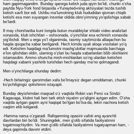
ham gapirmagandim. Bunday qarorga kelish juda qiyin bo’ldi, chunki o’sha
paytda Nyu-York fond birjasida «Yunayted»ning aktsiyalari tezda tushib
ketish xavfi bor edi. Ushbu ma’lumotning klub hududidan qisman chiqib
ketishi esa men suyangan insonlar oldida obro’yimning yo’qolishiga sabab
bo’lardi.
8 may chorshanba kuni tongda butun murabbiylar shtabi video analizlari
xonasida, klub ishchilari – oshxonada, o’yinchilar esa echinish xonasida
yig’ilishdi. Men u erga yo’l olganimda, rasmiy saytimizda allaqachon bu
haqda qisqacha xabar berilgandi. Hech kimda uyali aloqa vositalari yo’q
edi. Ketishim haqidagi ma’lumotni mashg’ulotlar majmuasida barchaga
e’lon qilishdan oldin, ularning o’zlari bu haqda xabarlardan bilib olishlarini
istamasdim. Ammo shuncha mish-mishlardan so’ng ulardan ketishim
haqidagi xabarni yashirib turishdan hech qanday ma’no qolmagandi.
Men o’yinchilarga shunday dedim:
-Hech birlaringiz qarorimdan xafa bo’lmaysiz degan umiddaman, chunki
ko’pchiligingiz qolishimni istayapti.
Bunday deyishimdan maqsad o’z vaqtida Robin van Persi va Sindzi
Kagavaga, klubni hali beri tark etish niyatim yo’qligini aytgan edim. O’sha
vaqtda aytgan gapim ayni haqiqat bo’lgan bo’lsa-da, lekin nachora ketish
vaqtim etib kelgandi.
-Hamma narsa o’zgaradi. Rafiqamning opasini vafoti eng ayanchli
davrlardan biri bo’ldi. Shuningdek, men g’olib sifatida faoliyatimni
tugatmoqchiydim. Va men g’olib sifatida faoliyatimni tugatyapman ham, -
deya gapimda davom etdim.