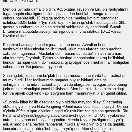
etmaslikni xohladim.
Men o’z uyimda qamalib oldim. Advokatim Jeyson va Lin, o’z faoliyatimni
tugatmoqchi ekanligimni e’lon qilganimdan boshlab, menga xabarlar
yubora boshlashdi. 15 daqiqa mobaynida mening kotibim tomonidan
uzluksiz SMS keldi. «Nyu-York Tayms» bilan qo’shib hisoblaganda, 38ta
gazeta bu xabarni o’zlarining birinchi sahifasida joylashtirishdi. Buyuk
Britaniya matbuotida asosiy nashrga qo’shimcha sifatida 10-12 varaqli
ilovalar chiqdi.
Ketishim haqidagi xabarlar juda ta’sirchan edi. Avvallari bosma
nashriyotlar bilan nizolar bo’lib turardi, lekin men ulardan hech qachon
xafa bo’lmaganman. Muxbirlar doim bosim ostida bo’lishlarini bilaman:
ular internet, Feysbuk, Tvitter va boshqa manbalardan tezroq bo’lishlari,
bundan tashqari ularni doim nazorat qilayotgan bosh muharrirlari borligidan
xabardoman. Bu judayam qiyin ish.
Shuningdek, xabarlarni ko’plab boshqa media manbalarda ham uchratish
mumkin edi. Ular faoliyatimda naqadar buyuk ishlarni amalga
oshirganimni hamda matbuot anjumanida ularga berilayotgan axborotning
juda muhim ekanligini yaxshi bilishardi. Men hattoki – fen ko’rinishidagi
tort va ajoyib qizil vino kabi sovg’ani ham mamnuniyat bilan qabul qildim.
«Suonsi» bilan bo’lib o’tadigan o’yin oldidan maydon dijeyi Sinatraning
«Mening yo’lim» va Nata Kingning «Unitilmas» qo’shiqlarini qo’ydi. Ushbu
o’yinda 895ta o’tgan o’yinlar singari o’z uslubimizda g’alaba qozondik. Rio
Ferdinand o’yin so’nggida g’alaba keltiruvchi golni kiritdi. O’yin yakunida
nutq so’zlayman deb o’ylamagandim. Menda tayyor yozilgan nutq yo’q
edi. Ammo o’sha paytda rahbariyat, muxlislar va o’yin to’g’risida gapirib,
kimnidir alohida ajratib o’tish niyatim yo’q edi. Men shunchaki o’z