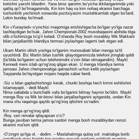
ketishni yaxshi bilardim. Yana biroz qarorim bo‘yicha ikkilanganimda yoki
qattiq qo‘l bo‘lmaganimda, Kin kim haq va kim nohaq ekanini barchaga
tushuntirib yechinish xonasida pozitsiyasini mustahkamlab olgan bo‘lardi.
Lekin bunday bo‘lmadi.
Kin «Yunayted» o‘yinchisi maqomiga erishishigacha bo‘lgan yo‘lga nazar
tashlaydigan bo‘lsak, Jahon Chempionati-2002 musobaqasini alohida tilga
olib o‘tishimizga to‘g‘ri keladi. O‘shanda Roy bosh murabbiy Mik Makkarti
bilan janjallashib Irlandiya termasi joylashgan lagerni tark etgan edi.
Ukam Martin oltish yoshga to‘lganim munosabati bilan menga ta’til
uyushtirdi. Biz Martin bilan tushlik qilayotganimizda telefoni jiringlab qoldi
(ta’tilda bo‘lganim uchun telefonimdni o‘zim bilan olmagandim). Maykl
Kennedi meni izlab qo‘ng‘iroq qilgan ekan. U menga Irlandiya terma
jamoasi Jahon chempionatiga qatnashish uchun kelib joylashgan
Saypanda bo‘layotgan mojaro haqida xabar berdi.
-Siz u bilan gaplashishingiz kerak, chunki boshqa hech kimni eshitishni
istamayapti, - dedi Maykl.
Nima sababda u bunchalik xafa bo‘lganini bilmay hayron bo‘ldim. Maykl
menga Roy va Mik bir-birovi bilan janjallashganini aytganida, undan Kin
mana shu raqamga qaytib qo‘ng‘iroq qilishini so‘radim.
Kin menga qo‘ng‘iroq qildi:
-Roy, sen nimalar qilayapsan o‘zi?
Bunga javoban terma jamoa sardori menga bosh murabbiydan norozi
ekanini ma’lum qildi.
-O‘zingni qo‘lga ol, - dedim. – Maslahatimga quloq sol: maktabga borib
janjalkash otasi haqida har qanday noxush gaplarni eshitishi mumkin