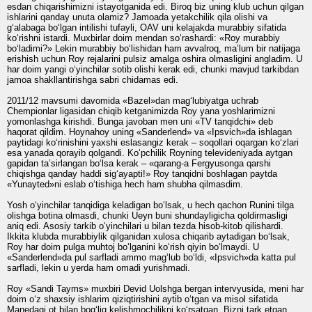
esdan chiqarishimizni istayotganida edi. Biroq biz uning klub uchun qilgan
ishlarini qanday unuta olamiz? Jamoada yetakchilik qila olishi va
g‘alabaga bo‘lgan intilishi tufayli, OAV uni kelajakda murabbiy sifatida
ko‘rishni istardi. Muxbirlar doim mendan so‘rashardi: «Roy murabbiy
bo‘ladimi?» Lekin murabbiy bo‘lishidan ham avvalroq, ma’lum bir natijaga
erishish uchun Roy rejalarini pulsiz amalga oshira olmasligini angladim. U
har doim yangi o‘yinchilar sotib olishi kerak edi, chunki mavjud tarkibdan
jamoa shakllantirishga sabri chidamas edi.
2011/12 mavsumi davomida «Bazel»dan mag‘lubiyatga uchrab
Chempionlar ligasidan chiqib ketganimizda Roy yana yoshlarimizni
yomonlashga kirishdi. Bunga javoban men uni «TV tanqidchi» deb
haqorat qildim. Hoynahoy uning «Sanderlend» va «Ipsvich»da ishlagan
paytidagi ko‘rinishini yaxshi eslasangiz kerak – soqollari oqargan ko‘zlari
esa yanada qorayib qolgandi. Ko‘pchilik Royning televideniyada aytgan
gapidan ta’sirlangan bo‘lsa kerak – «qarang-a Fergyusonga qarshi
chiqishga qanday haddi sig‘ayapti!» Roy tanqidni boshlagan paytda
«Yunayted»ni eslab o‘tishiga hech ham shubha qilmasdim.
Yosh o‘yinchilar tanqidiga keladigan bo‘lsak, u hech qachon Runini tilga
olishga botina olmasdi, chunki Ueyn buni shundayligicha qoldirmasligi
aniq edi. Asosiy tarkib o‘yinchilari u bilan tezda hisob-kitob qilishardi.
Ikkita klubda murabbiylik qilganidan xulosa chiqarib aytadigan bo‘lsak,
Roy har doim pulga muhtoj bo‘lganini ko‘rish qiyin bo‘lmaydi. U
«Sanderlend»da pul sarfladi ammo mag‘lub bo‘ldi, «Ipsvich»da katta pul
sarfladi, lekin u yerda ham omadi yurishmadi.
Roy «Sandi Tayms» muxbiri Devid Uolshga bergan intervyusida, meni har
doim o‘z shaxsiy ishlarim qiziqtirishini aytib o‘tgan va misol sifatida
Manedagi ot bilan bog‘liq kelishmochilikni ko‘rsatgan. Bizni tark etgan