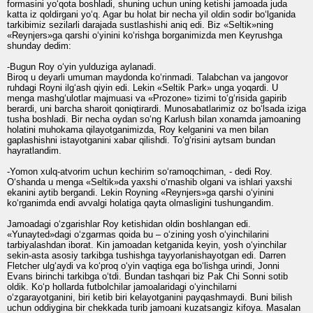
formasini yo‘qota boshladi, shuning uchun uning ketishi jamoada juda
katta iz qoldirgani yo‘q. Agar bu holat bir necha yil oldin sodir bo‘lganida
tarkibimiz sezilarli darajada sustlashishi aniq edi. Biz «Seltik»ning
«Reynjers»ga qarshi o‘yinini ko‘rishga borganimizda men Keyrushga
shunday dedim:
-Bugun Roy o‘yin yulduziga aylanadi.
Biroq u deyarli umuman maydonda ko‘rinmadi. Talabchan va jangovor
ruhdagi Royni ilg‘ash qiyin edi. Lekin «Seltik Park» unga yoqardi. U
menga mashg‘ulotlar majmuasi va «Prozone» tizimi to‘g‘risida gapirib
berardi, uni barcha sharoit qoniqtirardi. Munosabatlarimiz oz bo‘lsada iziga
tusha boshladi. Bir necha oydan so‘ng Karlush bilan xonamda jamoaning
holatini muhokama qilayotganimizda, Roy kelganini va men bilan
gaplashishni istayotganini xabar qilishdi. To‘g‘risini aytsam bundan
hayratlandim.
-Yomon xulq-atvorim uchun kechirim so‘ramoqchiman, - dedi Roy.
O‘shanda u menga «Seltik»da yaxshi o‘rnashib olgani va ishlari yaxshi
ekanini aytib bergandi. Lekin Royning «Reynjers»ga qarshi o‘yinini
ko‘rganimda endi avvalgi holatiga qayta olmasligini tushungandim.
Jamoadagi o‘zgarishlar Roy ketishidan oldin boshlangan edi.
«Yunayted»dagi o‘zgarmas qoida bu – o‘zining yosh o‘yinchilarini
tarbiyalashdan iborat. Kin jamoadan ketganida keyin, yosh o‘yinchilar
sekin-asta asosiy tarkibga tushishga tayyorlanishayotgan edi. Darren
Fletcher ulg‘aydi va ko‘proq o‘yin vaqtiga ega bo‘lishga urindi, Jonni
Evans birinchi tarkibga o‘tdi. Bundan tashqari biz Pak Chi Sonni sotib
oldik. Ko‘p hollarda futbolchilar jamoalaridagi o‘yinchilarni
o‘zgarayotganini, biri ketib biri kelayotganini payqashmaydi. Buni bilish
uchun oddiygina bir chekkada turib jamoani kuzatsangiz kifoya. Masalan