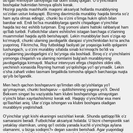
bo‘lgan «himoya» tamoyiliga har doim sodiq qolgan. U o‘yinchilarni
boshqalar hukmidan himoya qilishi kerak.
Hozirgi paytda mashhurlik maqomi aksariyat hollarda murabbiyning
so‘zidan ustun kelayapti. Bizning davrimizda murabbiy haqida birorta so‘z
ham ayta olmas edingiz, chunki bu o‘zini o‘limga hukm qilish bilan
barobar edi. Endi bo‘lsa murabbiylarga qarshi chiqadigan o‘yinchilar
haqida tez-tez eshitib turipman. Eng yomoni ularni hattoki rahbariyat ham
qo‘llab turibdi. Futbolchilar ularni eshitishni istagan barchaga o‘zlarining
muammolari haqida aytib berishayapti. Lekin murabbiylar buni o‘ziga ep
ko‘rmaydi, chunki ularning javobgarlik darajasi o‘yinchinikidan ko‘ra ancha
yuqoriroq. Fikrimcha, Roy futboldagi faoliyati jar yoqasiga kelib qolganini
tushungach, u o‘zini murabbiy sifatida sinab ko‘rmoqchi bo‘ldi va
o‘zgalarning javobgarligini o‘z bo‘yniga ola boshladi. Biroq o‘z o‘yinchilarini
yomonga chiqarish va ularning nomlarini bulg‘ash murabbiyning
javobgarligiga kirmaydi. Mazkur intervyuni efirga chiqishini oldini olib,
yechinish xonasida Royning hurmati yo‘qolishiga yo‘l qo‘ymadik. Lekin
o‘sha zaharli video tasmani birgalikda tomosha qilgach barchasiga nuqta
qo‘yib bo‘lgandik.
Men hech qachon boshqaruvni qo‘limdan olib qo‘yishlariga yo‘l
qo‘ymayman, chunki boshqaruv – qutilishimning yagona yo‘li. Devid
Bekxem singari bu vaziyatda ham klubni boshqarishga urinayotgan
o‘yinchi bilan xayrlashishimiz kerak edi. Haqiqiy o‘yinchilar esa meni
qo‘llashlari aniq. Ular o‘ziga ishongan va klubni boshqara oladigan
murabbiyni yoqtirishadi.
O‘yinchilar yigit kishi ekaningni sezishlari kerak. Shunda qattiqqo‘llik o‘z
samarasini beradi. Futbolchilar aksariyat holatda: U bizni chempionlik sari
yetaklay olarmikan, uning qo‘l ostida yanada kuchli o‘yinchiga aylana
olamanmi, u bizga sodiqmi?» degan savolni berishadi. Agar yuqoridagi