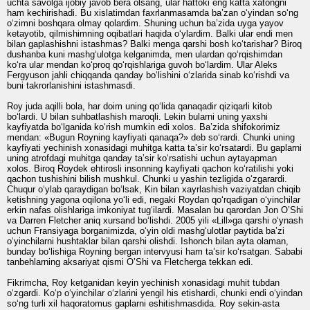
uchta savolga ijobiy javob bera olsang, ular hattoki eng katta xatongni
ham kechirishadi. Bu xislatimdan faxrlanmasamda ba’zan o‘yindan so‘ng
o‘zimni boshqara olmay qolardim. Shuning uchun ba’zida uyga yayov
ketayotib, qilmishimning oqibatlari haqida o‘ylardim. Balki ular endi men
bilan gaplashishni istashmas? Balki menga qarshi bosh ko‘tarishar? Biroq
dushanba kuni mashg‘ulotga kelganimda, men ulardan qo‘rqishimdan
ko‘ra ular mendan ko‘proq qo‘rqishlariga guvoh bo‘lardim. Ular Aleks
Fergyuson jahli chiqqanda qanday bo‘lishini o‘zlarida sinab ko‘rishdi va
buni takrorlanishini istashmasdi.
Roy juda aqilli bola, har doim uning qo‘lida qanaqadir qiziqarli kitob
bo‘lardi. U bilan suhbatlashish maroqli. Lekin bularni uning yaxshi
kayfiyatda bo‘lganida ko‘rish mumkin edi xolos. Ba’zida shifokorimiz
mendan: «Bugun Royning kayfiyati qanaqa?» deb so‘rardi. Chunki uning
kayfiyati yechinish xonasidagi muhitga katta ta’sir ko‘rsatardi. Bu gaplarni
uning atrofdagi muhitga qanday ta’sir ko‘rsatishi uchun aytayapman
xolos. Biroq Roydek ehtirosli insonning kayfiyati qachon ko‘ratilishi yoki
qachon tushishini bilish mushkul. Chunki u yashin tezligida o‘zgarardi.
Chuqur o‘ylab qaraydigan bo‘lsak, Kin bilan xayrlashish vaziyatdan chiqib
ketishning yagona oqilona yo‘li edi, negaki Roydan qo‘rqadigan o‘yinchilar
erkin nafas olishlariga imkoniyat tug‘ilardi. Masalan bu qarordan Jon O’Shi
va Darren Fletcher aniq xursand bo‘lishdi. 2005 yili «Lill»ga qarshi o‘ynash
uchun Fransiyaga borganimizda, o‘yin oldi mashg‘ulotlar paytida ba’zi
o‘yinchilarni hushtaklar bilan qarshi olishdi. Ishonch bilan ayta olaman,
bunday bo‘lishiga Royning bergan intervyusi ham ta’sir ko‘rsatgan. Sababi
tanbehlarning aksariyat qismi O’Shi va Fletcherga tekkan edi.
Fikrimcha, Roy ketganidan keyin yechinish xonasidagi muhit tubdan
o‘zgardi. Ko‘p o‘yinchilar o‘zlarini yengil his etishardi, chunki endi o‘yindan
so‘ng turli xil haqoratomus gaplarni eshitishmasdida. Roy sekin-asta