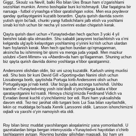
Giggz, Skoulz va Nevill, balki Rio bilan Ues Braun ham o‘zgarishlarni
sezishlari mumkin. Ammo boshqalar buni ko‘rishmaydi. Ular faqatgina bir
narsaga - futbol o‘ynashga e’tibor qaratishgan xolos. Men esa poydevor
qanday qurilayotganini kuzatib borardim. Qayta qurish davrida sovrin
yutish qiyin bo‘ladi, chunki yangi futbolchilarni jalb etish va yoshlarni
sinab ko‘rish uchun bir necha yil sovrinni esdan chiqarish kerak.
Qayta qurish davri uchun «Yunayted»dan hech qachon 3 yoki 4 yil
berishni talab qila olmasdim. Shu sababli jarayonni tezlashtirish va o‘rni
kelganda ulg‘ayib kelayotgan yoshlarning o‘yinini ko‘rish uchun ulardan
ham foylanish kerak. Men hech qachon bundan qo‘rqmaganman,
aksincha bu ishimning bir qismi va menga juda yoqadi. Men mazkur
uslubni «Sent-Mirren» va «Aberdin»da ham qo‘llaganman. Shuning uchun
biz qayta qurish davrida doimo yoshlarga e’tibor qaratganmiz.
Andersonni olishdan oldin, biz uni uzoq kuzatdik. Karlush uning muxlisi
edi. Shu bois bir kuni Devid Gill «Sporting»dan Nanini olish uchun
Lissabonga borib, qaytishda Portuga kirib Andersonni olish uchun
Portugaliyaga jo‘nab ketdi. Ular bizga juda arzonga tushishdi. Ushbu
transfer «Yunayted»ning yosh iste’dodli o‘yinchilarga katta e’tibor
qaratayotganini ko‘rsatdi. Himoya chizig‘imizda Ferdinand Vidich va
Evradan iborat kuchli o‘yinchilarimiz bor edi. Runi ham yuksalishda
davom etdi. Tez-tez jarohat olib turgani bois Lui Saa bilan xayrlashdik,
lekin oz muddatga bo‘lsada Xenrik Larssonni oldik. Larsson ishonchimizni
oqladi va yaxshi o‘yin namoyish eta oldi.
Roy bilan biroz muddat yaxshilangan aloqalarimiz yana yomonlashdi. U
gazetalardan biriga bergan intervyusida «Yunayted»ni hayotidan o‘chirib
tashlaganini aytgan. Royning bunday qilishdan maqsadi, biz ham uni