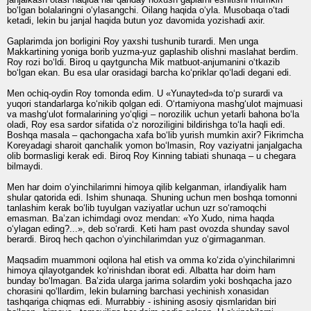
bo‘lgan bolalaringni o‘ylasangchi. Oilang haqida o‘yla. Musobaqa o‘tadi
ketadi, lekin bu janjal haqida butun yoz davomida yozishadi axir.
Gaplarimda jon borligini Roy yaxshi tushunib turardi. Men unga
Makkartining yoniga borib yuzma-yuz gaplashib olishni maslahat berdim.
Roy rozi bo‘ldi. Biroq u qaytguncha Mik matbuot-anjumanini o‘tkazib
bo‘lgan ekan. Bu esa ular orasidagi barcha ko‘priklar qo‘ladi degani edi.
Men ochiq-oydin Roy tomonda edim. U «Yunayted»da to‘p surardi va
yuqori standarlarga ko‘nikib qolgan edi. O‘rtamiyona mashg‘ulot majmuasi
va mashg‘ulot formalarining yo‘qligi – norozilik uchun yetarli bahona bo‘la
oladi, Roy esa sardor sifatida o‘z noroziligini bildirishga to‘la haqli edi.
Boshqa masala – qachongacha xafa bo‘lib yurish mumkin axir? Fikrimcha
Koreyadagi sharoit qanchalik yomon bo‘lmasin, Roy vaziyatni janjalgacha
olib bormasligi kerak edi. Biroq Roy Kinning tabiati shunaqa – u chegara
bilmaydi.
Men har doim o‘yinchilarimni himoya qilib kelganman, irlandiyalik ham
shular qatorida edi. Ishim shunaqa. Shuning uchun men boshqa tomonni
tanlashim kerak bo‘lib tuyulgan vaziyatlar uchun uzr so‘ramoqchi
emasman. Ba’zan ichimdagi ovoz mendan: «Yo Xudo, nima haqda
o‘ylagan eding?...», deb so‘rardi. Keti ham past ovozda shunday savol
berardi. Biroq hech qachon o‘yinchilarimdan yuz o‘girmaganman.
Maqsadim muammoni oqilona hal etish va omma ko‘zida o‘yinchilarimni
himoya qilayotgandek ko‘rinishdan iborat edi. Albatta har doim ham
bunday bo‘lmagan. Ba’zida ularga jarima solardim yoki boshqacha jazo
chorasini qo‘llardim, lekin bularning barchasi yechinish xonasidan
tashqariga chiqmas edi. Murrabbiy - ishining asosiy qismlaridan biri