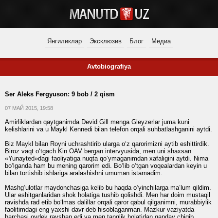
Янгиликлар
Эксклюзив
Блог
Медиа
Avtobiografiya
Ser Aleks Fergyuson: 9 bob / 2 qism
07 МАЙ 2015, 19:58
Amirliklardan qaytganimda Devid Gill menga Gleyzerlar juma kuni
kelishlarini va u Maykl Kennedi bilan telefon orqali suhbatlashganini aytdi.
Biz Maykl bilan Royni uchrashtirib ularga o‘z qarorimizni aytib eshittirdik.
Biroz vaqt o‘tgach Kin OAV bergan intervyusida, men uni shaxsan
«Yunayted»dagi faoliyatiga nuqta qo‘ymaganimdan xafaligini aytdi. Nima
bo‘lganda ham bu mening qarorim edi. Bo‘lib o‘tgan voqealardan keyin u
bilan tortishib ishlariga aralashishni umuman istamadim.
Mashg‘ulotlar maydonchasiga kelib bu haqda o‘yinchilarga ma’lum qildim.
Ular eshitganlaridan shok holatiga tushib qolishdi. Men har doim mustaqil
ravishda rad etib bo‘lmas dalillar orqali qaror qabul qilganimni, murabbiylik
faolitimdagi eng yaxshi davr deb hisoblaganman. Mazkur vaziyatda
barchasi oydek ravshan edi va men tanglik holatidan qanday chiqib